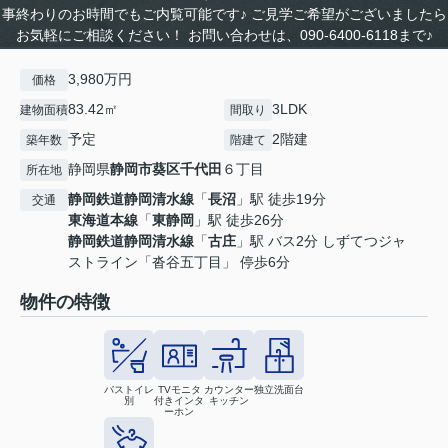
事終わりのお時間でもご内覧可能です♪ ご見学ご希望がございましたら
お気軽にご相談ください！ お問い合わせは、090-6400-6118まで♪
3,980万円
価格
83.42㎡
3LDK
建物面積
間取り
予定
2階建
築年数
階建て
静岡県
静岡市葵区
千代田
６丁目
所在地
静岡鉄道静岡清水線
「
長沼
」駅 徒歩19分
交通
東海道本線
「
東静岡
」駅 徒歩26分
静岡鉄道静岡清水線
「
古庄
」駅 バス2分 しずてつジャ
ストライン「沓谷五丁目」 停歩6分
物件の特徴
バストイレ
TVモニタ
カウンター
独立洗面台
別
付きインタ
キッチン
ーホン