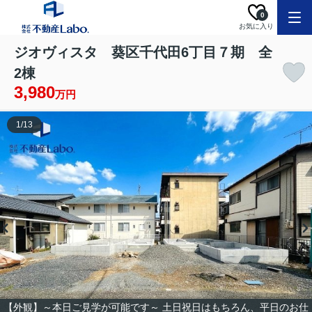
0
お気に入り
ジオヴィスタ 葵区千代田6丁目７期 全
2棟
3,980
万円
1
/
13
【外観】～本日ご見学が可能です～ 土日祝日はもちろん、平日のお仕