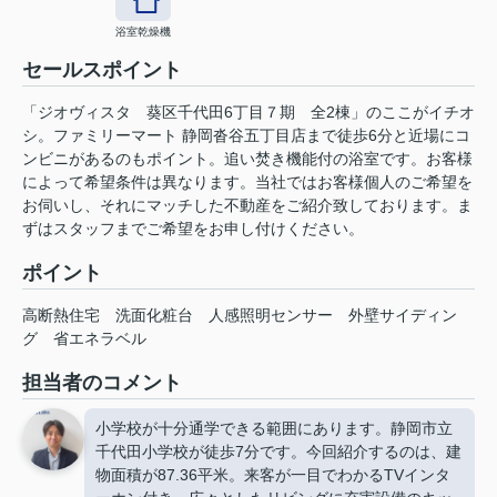
浴室乾燥機
セールスポイント
「ジオヴィスタ 葵区千代田6丁目７期 全2棟」のここがイチオ
シ。ファミリーマート 静岡沓谷五丁目店まで徒歩6分と近場にコ
ンビニがあるのもポイント。追い焚き機能付の浴室です。お客様
によって希望条件は異なります。当社ではお客様個人のご希望を
お伺いし、それにマッチした不動産をご紹介致しております。ま
ずはスタッフまでご希望をお申し付けください。
ポイント
高断熱住宅
洗面化粧台
人感照明センサー
外壁サイディン
グ
省エネラベル
担当者のコメント
小学校が十分通学できる範囲にあります。静岡市立
千代田小学校が徒歩7分です。今回紹介するのは、建
物面積が87.36平米。来客が一目でわかるTVインタ