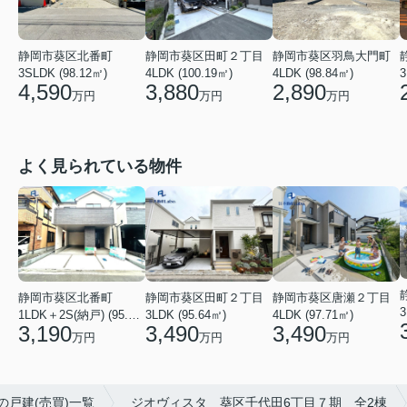
静岡市葵区田町２丁目
静岡市葵区北番町
静岡市葵区羽鳥大門町
4LDK (100.19㎡)
3
3SLDK (98.12㎡)
4LDK (98.84㎡)
3,880
4,590
2,890
万円
万円
万円
よく見られている物件
静岡市葵区北番町
静岡市葵区田町２丁目
静岡市葵区唐瀬２丁目
1LDK＋2S(納戸) (95.64㎡)
3LDK (95.64㎡)
4LDK (97.71㎡)
3,190
3,490
3,490
万円
万円
万円
の戸建(売買)一覧
ジオヴィスタ 葵区千代田6丁目７期 全2棟