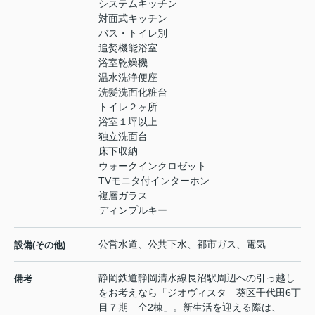
システムキッチン
対面式キッチン
バス・トイレ別
追焚機能浴室
浴室乾燥機
温水洗浄便座
洗髪洗面化粧台
トイレ２ヶ所
浴室１坪以上
独立洗面台
床下収納
ウォークインクロゼット
TVモニタ付インターホン
複層ガラス
ディンプルキー
公営水道、公共下水、都市ガス、電気
設備(その他)
静岡鉄道静岡清水線長沼駅周辺への引っ越し
備考
をお考えなら「ジオヴィスタ 葵区千代田6丁
目７期 全2棟」。新生活を迎える際は、