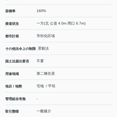
160%
容積率
一方(北 公道 4.0m 間口 6.7m)
接道状況
市街化区域
都市計画
景観法
その他法令上の制限
不要
国土法届出要否
第二種住居
用途地域
宅地 / 平坦
地目 / 地勢
-
管理組合有無
一般媒介
取引態様