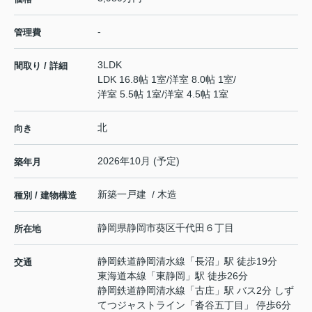
-
管理費
3LDK
間取り / 詳細
LDK 16.8帖 1室
/
洋室 8.0帖 1室
/
洋室 5.5帖 1室
/
洋室 4.5帖 1室
北
向き
2026年10月 (予定)
築年月
新築一戸建 / 木造
種別 / 建物構造
静岡県
静岡市葵区
千代田
６丁目
所在地
静岡鉄道静岡清水線
「
長沼
」駅 徒歩19分
交通
東海道本線
「
東静岡
」駅 徒歩26分
静岡鉄道静岡清水線
「
古庄
」駅 バス2分 しず
てつジャストライン「沓谷五丁目」 停歩6分