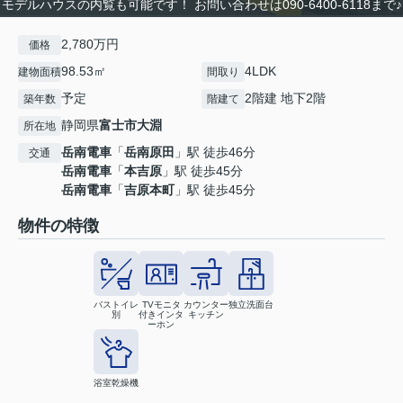
モデルハウスの内覧も可能です！ お問い合わせは090-6400-6118まで♪
2,780万円
価格
98.53㎡
4LDK
建物面積
間取り
予定
2階建 地下2階
築年数
階建て
静岡県
富士市
大淵
所在地
岳南電車
「
岳南原田
」駅 徒歩46分
交通
岳南電車
「
本吉原
」駅 徒歩45分
岳南電車
「
吉原本町
」駅 徒歩45分
物件の特徴
バストイレ
TVモニタ
カウンター
独立洗面台
別
付きインタ
キッチン
ーホン
浴室乾燥機