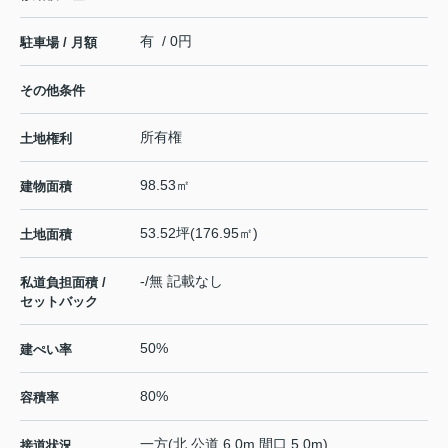
有 / 0円
駐車場 / 月額
その他条件
所有権
土地権利
98.53㎡
建物面積
53.52坪(176.95㎡)
土地面積
-/無 記載なし
私道負担面積 /
セットバック
50%
建ぺい率
80%
容積率
一方(北 公道 6.0m 間口 5.0m)
接道状況