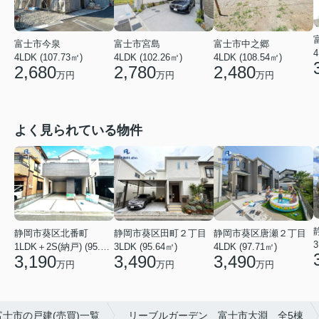
富士市今泉
富士市宮島
富士市中之郷
4
4LDK (107.73㎡)
4LDK (102.26㎡)
4LDK (108.54㎡)
2,680
2,780
2,480
万円
万円
万円
よく見られている物件
静岡市葵区北番町
静岡市葵区田町２丁目
静岡市葵区唐瀬２丁目
1LDK＋2S(納戸) (95.64㎡)
3LDK (95.64㎡)
4LDK (97.71㎡)
3,190
3,490
3,490
万円
万円
万円
富士市の戸建(売買)一覧
リーブルガーデン 富士市大淵 全5棟