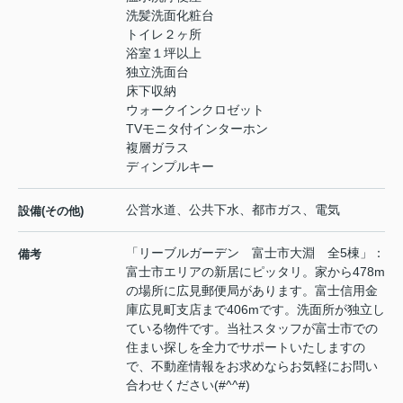
洗髪洗面化粧台
トイレ２ヶ所
浴室１坪以上
独立洗面台
床下収納
ウォークインクロゼット
TVモニタ付インターホン
複層ガラス
ディンプルキー
公営水道、公共下水、都市ガス、電気
設備(その他)
「リーブルガーデン 富士市大淵 全5棟」：
備考
富士市エリアの新居にピッタリ。家から478m
の場所に広見郵便局があります。富士信用金
庫広見町支店まで406mです。洗面所が独立し
ている物件です。当社スタッフが富士市での
住まい探しを全力でサポートいたしますの
で、不動産情報をお求めならお気軽にお問い
合わせください(#^^#)