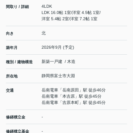
4LDK
間取り / 詳細
LDK 16.0帖 1室
/
洋室 4.5帖 1室
/
洋室 5.4帖 2室
/
洋室 7.2帖 1室
北
向き
2026年9月 (予定)
築年月
新築一戸建 / 木造
種別 / 建物構造
静岡県
富士市
大淵
所在地
岳南電車
「
岳南原田
」駅 徒歩46分
交通
岳南電車
「
本吉原
」駅 徒歩45分
岳南電車
「
吉原本町
」駅 徒歩45分
-
修繕積立金
-
修繕積立基金