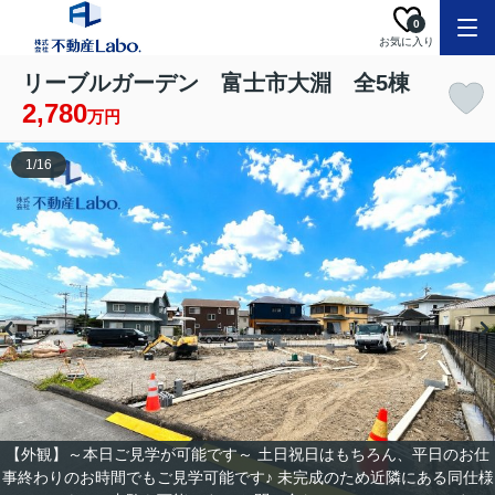
0
お気に入り
リーブルガーデン 富士市大淵 全5棟
2,780
万円
1
/
16
【外観】～本日ご見学が可能です～ 土日祝日はもちろん、平日のお仕
事終わりのお時間でもご見学可能です♪ 未完成のため近隣にある同仕様