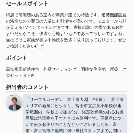
セールスポイント
綺麗で清潔感のある室内が新築戸建ての特徴です。追焚機能設置
の浴室なので翌日の入浴にも利便性が高いです。モニターから顔
が見えるTVインターホン付きです。家族の憩いの場であるお住
まいだからこそ、快適な心地よいものであって欲しいですよね。
当社ではご家族が喜ぶ不動産を数多く取り扱っております。ぜひ
ご検討ください(^_^)
ポイント
高気密高断熱住宅
外壁サイディング
閑静な住宅地
新築
ク
ロゼット３ヶ所
担当者のコメント
「リーブルガーデン 富士市大淵 全5棟」：富士市
エリアの新居にピッタリ。富士市立広見小学校が通
学範囲内、学校まで徒歩9分。浴室乾燥機のあるお風
呂場は洗濯物を干すときにも便利です。不動産につ
いて何かお困りのことなどがございましたら、富士
市・富士宮市の地域に強い当社スタッフまでお問い