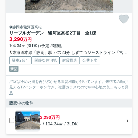
静岡市駿河区高松
リーブルガーデン 駿河区高松2丁目 全1棟
3,290
万円
104.34㎡ (3LDK) /予定 /3階建
東海道本線「静岡」駅 バス23分 しずてつジャストライン「宮竹一丁目」 停歩6分
駐車2台可
閑静な住宅地
耐震構造
公共下水
新築
浴室は冷めた湯を再び沸かせる追焚機能が付いています。来訪者の顔が
見えるTVインターホン付き。複層ガラスなので年中心地の良...
もっと見
る
販売中の物件
3,290万円
- / 104.34㎡ / 3LDK