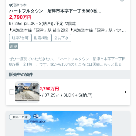
沼津市本
ハートフルタウン 沼津市本字下一丁田889番 全1棟
2,790
万円
97.29㎡ (3LDK＋S(納戸)) /予定 /2階建
東海道本線「沼津」駅 徒歩20分
東海道本線「沼津」駅 バス8分 伊豆箱根バス「旭町（沼津市）」 停歩4分
駐車2台可
耐震構造
公共下水
新築
ぜひ一度見ていただきたい、「ハートフルタウン 沼津市本字下一丁田
889番 全1棟 」です。家から150mのところには医療...
もっと見る
販売中の物件
2,790万円
- / 97.29㎡ / 3LDK＋S(納戸)
新築一戸建