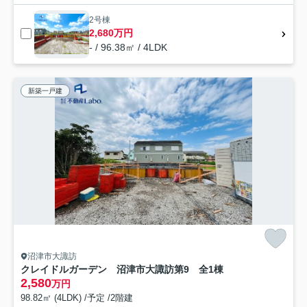
2号棟
2,680万円
- / 96.38㎡ / 4LDK
新築一戸建
沼津市大諏訪
クレイドルガーデン 沼津市大諏訪第9 全1棟
2,580
万円
98.82㎡ (4LDK) /予定 /2階建