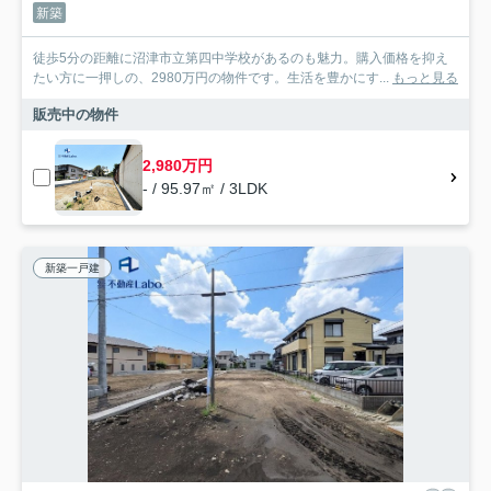
新築
徒歩5分の距離に沼津市立第四中学校があるのも魅力。購入価格を抑え
たい方に一押しの、2980万円の物件です。生活を豊かにす...
もっと見る
販売中の物件
2,980万円
- / 95.97㎡ / 3LDK
新築一戸建