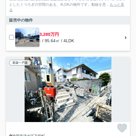
としたくつろぎの空間のある、4LDKの物件です。動線を意...
もっと見
る
販売中の物件
3,280万円
- / 95.64㎡ / 4LDK
新築一戸建
静岡市清水区万世町