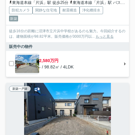
東海道本線「片浜」駅 徒歩25分
東海道本線「片浜」駅 バス3分 富士急シティバス「東大諏訪」 停歩7分
防犯カメラ
閑静な住宅地
耐震構造
浄化槽排水
新築
徒歩16分の距離に沼津市立片浜中学校があるのも魅力。今回紹介するの
は、建物面積が98.82平米。販売価格が3000万円以...
もっと見る
販売中の物件
2,580万円
- / 98.82㎡ / 4LDK
新築一戸建