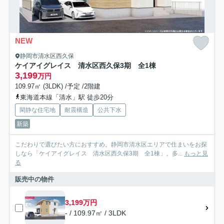
NEW
静岡市清水区西久保
ケイアイグレイス 清水区西久保3期 全1棟
3,199
万円
109.97㎡ (3LDK) /予定 /2階建
東海道本線「清水」駅 徒歩20分
閑静な住宅地
耐震構造
公共下水
新築
こだわりで選びたい方におすすめ。静岡市清水区エリアで住まいをお探
しなら「ケイアイグレイス 清水区西久保3期 全1棟」。多...
もっと見
る
販売中の物件
3,199万円
- / 109.97㎡ / 3LDK