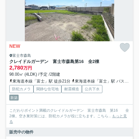
NEW
富士市森島
クレイドルガーデン 富士市森島第16 全2棟
2,780
万円
98.00㎡ (4LDK) /予定 /2階建
東海道本線「富士」駅 徒歩21分
東海道本線「富士」駅 バス11分 静岡県富士市「梅原クリニック・たかひろ耳鼻咽喉科医院」 停歩6分
防犯カメラ
閑静な住宅地
耐震構造
公共下水
新築
こだわりポイント満載のクレイドルガーデン 富士市森島 第16 全
2棟。空き巣対策には、防犯カメラが役に立ちます。こちら...
もっと見
る
販売中の物件