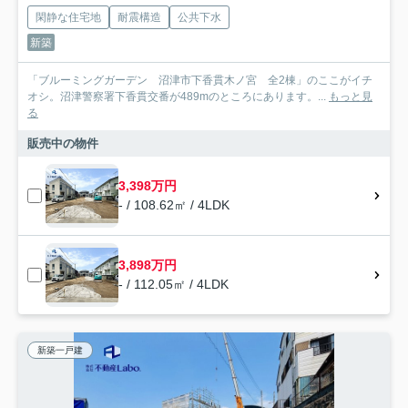
閑静な住宅地
耐震構造
公共下水
新築
「ブルーミングガーデン 沼津市下香貫木ノ宮 全2棟」のここがイチ
オシ。沼津警察署下香貫交番が489mのところにあります。...
もっと見
る
販売中の物件
3,398万円
- / 108.62㎡ / 4LDK
3,898万円
- / 112.05㎡ / 4LDK
新築一戸建