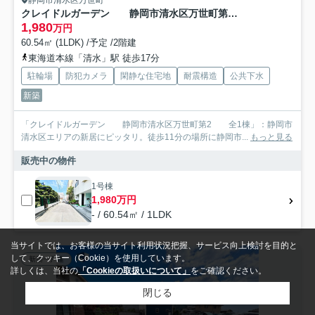
クレイドルガーデン 静岡市清水区万世町第2 全1棟
1,980
万円
60.54㎡ (1LDK) /予定 /2階建
東海道本線「清水」駅 徒歩17分
駐輪場
防犯カメラ
閑静な住宅地
耐震構造
公共下水
新築
「クレイドルガーデン 静岡市清水区万世町第2 全1棟」：静岡市
清水区エリアの新居にピッタリ。徒歩11分の場所に静岡市...
もっと見る
販売中の物件
1号棟
1,980万円
- / 60.54㎡ / 1LDK
当サイトでは、お客様の当サイト利用状況把握、サービス向上検討を目的と
して、クッキー（Cookie）を使用しています。
新築一戸建
詳しくは、当社の
「Cookieの取扱いについて」
をご確認ください。
閉じる