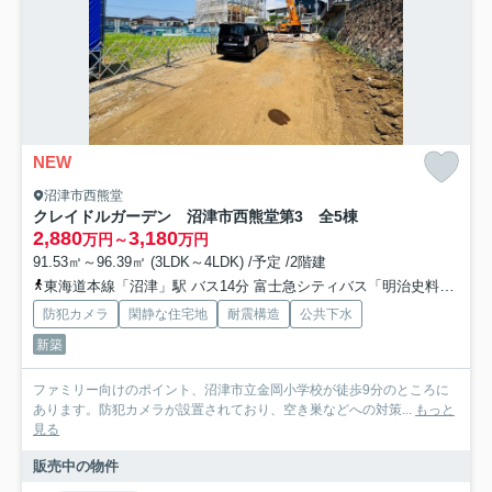
NEW
沼津市西熊堂
クレイドルガーデン 沼津市西熊堂第3 全5棟
2,880
3,180
万円～
万円
91.53㎡～96.39㎡ (3LDK～4LDK) /予定 /2階建
東海道本線「沼津」駅 バス14分 富士急シティバス「明治史料館前」 停歩4分
防犯カメラ
閑静な住宅地
耐震構造
公共下水
新築
ファミリー向けのポイント、沼津市立金岡小学校が徒歩9分のところに
あります。防犯カメラが設置されており、空き巣などへの対策...
もっと
見る
販売中の物件