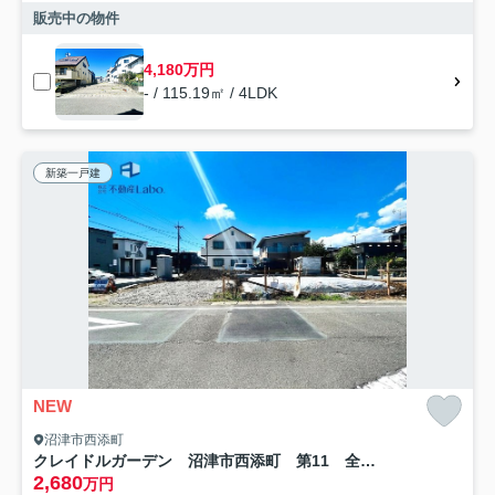
販売中の物件
4,180万円
- / 115.19㎡ / 4LDK
新築一戸建
NEW
沼津市西添町
クレイドルガーデン 沼津市西添町 第11 全1棟
2,680
万円