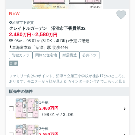
NEW
沼津市下香貫
クレイドルガーデン 沼津市下香貫第32
2,480
2,580
万円～
万円
95.95㎡～98.01㎡ (3LDK～4LDK) /予定 /2階建
東海道本線「沼津」駅 徒歩44分
防犯カメラ
閑静な住宅地
耐震構造
公共下水
新築
ファミリー向けのポイント、沼津市立第三小学校が徒歩17分のところに
あります。モニターから顔が見えるTVインターホン付きで...
もっと見る
販売中の物件
1号棟
2,480万円
- / 98.01㎡ / 3LDK
2号棟
2,580万円