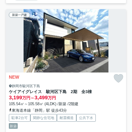
新築一戸建
NEW
静岡市駿河区下島
ケイアイグレイス 駿河区下島 2期 全3棟
3,199
3,499
万円～
万円
105.54㎡～105.58㎡ (4LDK) /新築 /2階建
東海道本線「静岡」駅 徒歩43分
駐車2台可
閑静な住宅地
耐震構造
公共下水
新築