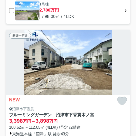
1号棟
2,780万円
- / 98.00㎡ / 4LDK
新築一戸建
NEW
沼津市下香貫
ブルーミングガーデン 沼津市下香貫木ノ宮 全2棟
3,398
3,898
万円～
万円
108.62㎡～112.05㎡ (4LDK) /予定 /2階建
東海道本線「沼津」駅 徒歩43分