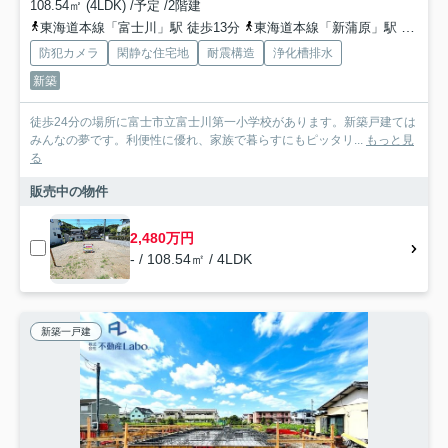
108.54㎡ (4LDK) /予定 /2階建
東海道本線「富士川」駅 徒歩13分
東海道本線「新蒲原」駅 徒歩25分
防犯カメラ
閑静な住宅地
耐震構造
浄化槽排水
新築
徒歩24分の場所に富士市立富士川第一小学校があります。新築戸建ては
みんなの夢です。利便性に優れ、家族で暮らすにもピッタリ...
もっと見
る
販売中の物件
2,480万円
- / 108.54㎡ / 4LDK
新築一戸建