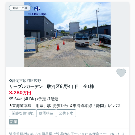
新築一戸建
静岡市駿河区広野
リーブルガーデン 駿河区広野4丁目 全1棟
3,280
万円
95.64㎡ (4LDK) /予定 /1階建
東海道本線「用宗」駅 徒歩18分
東海道本線「静岡」駅 バス28分 しずてつジャストライン「マイホームセンター前」 停歩15分
閑静な住宅地
耐震構造
公共下水
新築
浴室乾燥機のあるお風呂場は洗濯物を干すときにも便利です。ゆったり