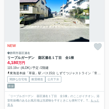
NEW
静岡市葵区瀬名
リーブルガーデン 葵区瀬名１丁目 全1棟
4,180
万円
115.19㎡ (4LDK) /予定 /2階建
東海道本線「草薙」駅 バス15分 しずてつジャストライン「常葉大学附属橘高校入口」 停歩8分
閑静な住宅地
耐震構造
公共下水
新築
「リーブルガーデン 葵区瀬名１丁目 全1棟」のここがイチオシ。浴
室乾燥機のあるお風呂場は洗濯物を干すときにも便利です。T...
もっと
見る