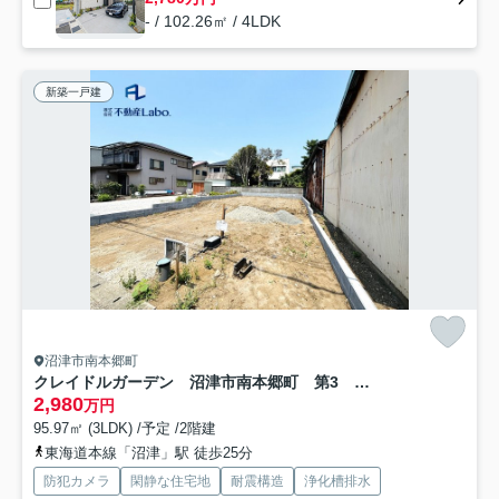
- / 102.26㎡ / 4LDK
新築一戸建
沼津市南本郷町
クレイドルガーデン 沼津市南本郷町 第3 全1棟
2,980
万円
95.97㎡ (3LDK) /予定 /2階建
東海道本線「沼津」駅 徒歩25分
防犯カメラ
閑静な住宅地
耐震構造
浄化槽排水