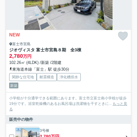
NEW
富士市宮島
ジオヴィスタ 富士市宮島８期 全3棟
2,780
万円
102.26㎡ (4LDK) /新築 /2階建
東海道本線「富士」駅 徒歩30分
閑静な住宅地
耐震構造
浄化槽排水
新築
小学校が十分通学できる範囲にあります。富士市立富士南小学校が徒歩
19分です。浴室乾燥機のあるお風呂場は洗濯物を干すときに...
もっと見
る
販売中の物件
3号棟
2,780万円