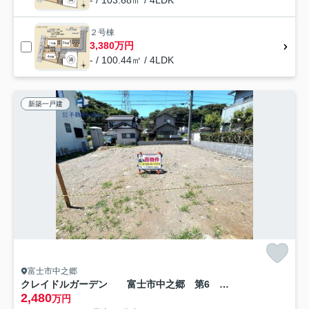
- / 103.68㎡ / 4LDK
２号棟
3,380万円
- / 100.44㎡ / 4LDK
新築一戸建
富士市中之郷
クレイドルガーデン 富士市中之郷 第6 全1棟
2,480
万円