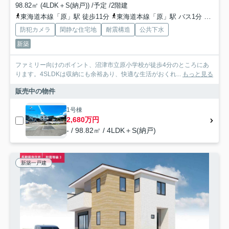
98.82㎡ (4LDK＋S(納戸)) /予定 /2階建
東海道本線「原」駅 徒歩11分
東海道本線「原」駅 バス1分 静岡県沼津市「原中学校入口（静岡県）」 停歩3分
防犯カメラ
閑静な住宅地
耐震構造
公共下水
新築
ファミリー向けのポイント、沼津市立原小学校が徒歩4分のところにあ
ります。4SLDKは収納にも余裕あり、快適な生活がおくれ...
もっと見る
販売中の物件
1号棟
2,680万円
- / 98.82㎡ / 4LDK＋S(納戸)
新築一戸建