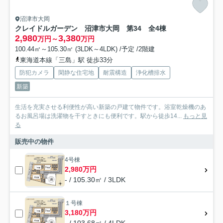
沼津市大岡
クレイドルガーデン 沼津市大岡 第34 全4棟
2,980
3,380
万円～
万円
100.44㎡～105.30㎡ (3LDK～4LDK) /予定 /2階建
東海道本線「三島」駅 徒歩33分
防犯カメラ
閑静な住宅地
耐震構造
浄化槽排水
新築
生活を充実させる利便性が高い新築の戸建て物件です。浴室乾燥機のあ
るお風呂場は洗濯物を干すときにも便利です。駅から徒歩14...
もっと見
る
販売中の物件
4号棟
2,980万円
- / 105.30㎡ / 3LDK
１号棟
3,180万円