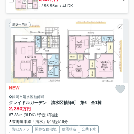
- / 95.95㎡ / 4LDK
新築一戸建
NEW
静岡市清水区袖師町
クレイドルガーデン 清水区袖師町 第6 全1棟
2,280
万円
87.88㎡ (3LDK) /予定 /2階建
東海道本線「清水」駅 徒歩18分
防犯カメラ
閑静な住宅地
耐震構造
公共下水