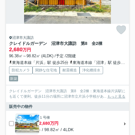
沼津市大諏訪
クレイドルガーデン 沼津市大諏訪 第8 全2棟
2,680
万円
96.38㎡～98.82㎡ (4LDK) /予定 /2階建
東海道本線「片浜」駅 徒歩25分
東海道本線「沼津」駅 徒歩43分
防犯カメラ
閑静な住宅地
耐震構造
浄化槽排水
新築
クレイドルガーデン 沼津市大諏訪 第8 全2棟：東海道本線片浜駅に
も近くて便利。徒歩11分の場所に沼津市立片浜小学校があ...
もっと見る
販売中の物件
１号棟
2,680万円
- / 98.82㎡ / 4LDK