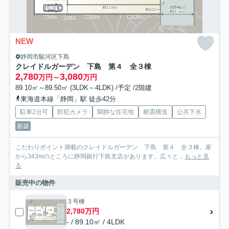
NEW
静岡市駿河区下島
クレイドルガーデン 下島 第４ 全３棟
2,780
3,080
万円～
万円
89.10㎡～89.50㎡ (3LDK～4LDK) /予定 /2階建
東海道本線「静岡」駅 徒歩42分
駐車2台可
防犯カメラ
閑静な住宅地
耐震構造
公共下水
新築
こだわりポイント満載のクレイドルガーデン 下島 第４ 全３棟。家
から343mのところに静岡銀行下島支店があります。広々と...
もっと見
る
販売中の物件
３号棟
2,780万円
- / 89.10㎡ / 4LDK