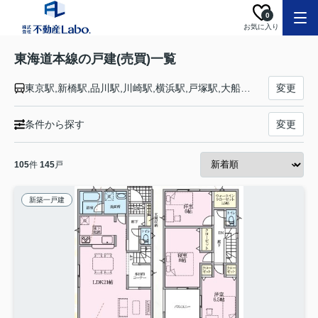
0
お気に入り
東海道本線の戸建(売買)一覧
東京駅,新橋駅,品川駅,川崎駅,横浜駅,戸塚駅,大船駅,藤沢駅,辻堂駅,茅ケ崎駅,平塚駅,大磯駅,二宮駅,国府津駅,鴨宮駅,小田原駅,早川駅,根府川駅,真鶴駅,湯河原駅,熱海駅,函南駅,三島駅,沼津駅,片浜駅,原駅,東田子の浦駅,吉原駅,富士駅,富士川駅,新蒲原駅,蒲原駅,由比駅,興津駅,清水駅,草薙駅,東静岡駅,静岡駅,安倍川駅,用宗駅,焼津駅,西焼津駅,藤枝駅,六合駅,島田駅,金谷駅,菊川駅,掛川駅,愛野駅,袋井駅,御厨駅,磐田駅,豊田町駅,天竜川駅,浜松駅,高塚駅,舞阪駅,弁天島駅,新居町駅,鷲津駅,新所原駅,二川駅,豊橋駅,西小坂井駅,愛知御津駅,三河大塚駅,三河三谷駅,蒲郡駅,三河塩津駅,三ケ根駅,幸田駅,相見駅,岡崎駅,西岡崎駅,安城駅,三河安城駅,東刈谷駅,野田新町駅,刈谷駅,逢妻駅,大府駅,共和駅,南大高駅,大高駅,笠寺駅,熱田駅,金山駅,尾頭橋駅,名古屋駅,枇杷島駅,清洲駅,稲沢駅,尾張一宮駅,木曽川駅,岐阜駅,西岐阜駅,穂積駅,大垣駅,荒尾駅,美濃赤坂駅,垂井駅,関ケ原駅,柏原駅,近江長岡駅,醒ケ井駅,米原駅,彦根駅,南彦根駅,河瀬駅,稲枝駅,能登川駅,安土駅,近江八幡駅,篠原駅,野洲駅,守山駅,栗東駅,草津駅,南草津駅,瀬田駅,石山駅,膳所駅,大津駅,山科駅,京都駅,西大路駅,桂川駅,向日町駅,長岡京駅,山崎駅,島本駅,高槻駅,摂津富田駅,ＪＲ総持寺駅,茨木駅,千里丘駅,岸辺駅,吹田駅,東淀川駅,新大阪駅,大阪駅,塚本駅,尼崎駅,立花駅,甲子園口駅,西宮駅,さくら夙川駅,芦屋駅,甲南山手駅,摂津本山駅,住吉駅,六甲道駅,摩耶駅,灘駅,三ノ宮駅,元町駅,神戸駅
変更
条件から探す
変更
105
件
145
戸
新築一戸建