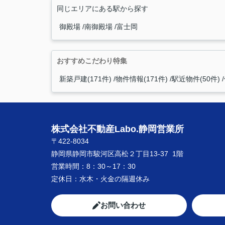
同じエリアにある駅から探す
御殿場
南御殿場
富士岡
おすすめこだわり特集
新築戸建(171件)
物件情報(171件)
駅近物件(50件)
株式会社不動産Labo.静岡営業所
〒422-8034
静岡県静岡市駿河区高松２丁目13-37 1階
営業時間：
8：30～17：30
定休日：
水木・火金の隔週休み
お問い合わせ