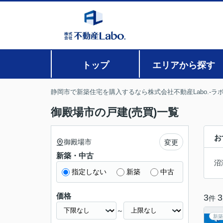
トップ
エリアから探す
静岡市で新築住宅を購入するなら株式会社不動産Labo.-ラボ
御殿場市の戸建(売買)一覧
お
御殿場市
変更
新築・中古
沼
指定しない
新築
中古
価格
3
3
件
～
新築