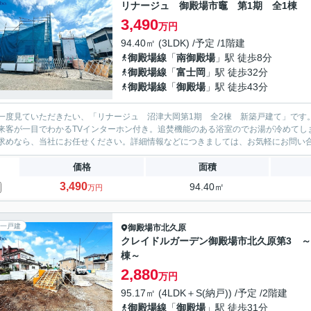
リナージュ 御殿場市竈 第1期 全1棟
3,490
万円
94.40㎡ (3LDK) /予定 /1階建
御殿場線
「
南御殿場
」駅 徒歩8分
御殿場線
「
富士岡
」駅 徒歩32分
御殿場線
「
御殿場
」駅 徒歩43分
一度見ていただきたい、「リナージュ 沼津大岡第1期 全2棟 新築戸建て」です。
来客が一目でわかるTVインターホン付き。追焚機能のある浴室のでお湯が冷めてし
求めなら、当社にお任せください。詳細情報などにつきましては、お気軽にお問い
価格
面積
3,490
94.40㎡
万円
一戸建
御殿場市
北久原
クレイドルガーデン御殿場市北久原第3 ～
棟～
2,880
万円
95.17㎡ (4LDK＋S(納戸)) /予定 /2階建
御殿場線
「
御殿場
」駅 徒歩31分