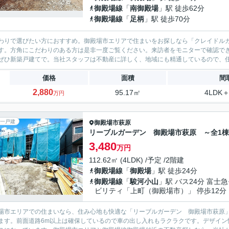
御殿場線
「
南御殿場
」駅 徒歩62分
御殿場線
「
足柄
」駅 徒歩70分
わりで選びたい方におすすめ。御殿場市エリアで住まいをお探しなら「クレイドルガ
す。方角にこだわりのある方は是非一度ご覧ください。来訪者をモニターで確認でき
ぜひ新築戸建てで。当社スタッフは不動産に詳しく、地域にも精通しているので、住
価格
面積
間
2,880
95.17㎡
4LDK＋
万円
一戸建
御殿場市
萩原
リーブルガーデン 御殿場市萩原 ～全1
3,480
万円
112.62㎡ (4LDK) /予定 /2階建
御殿場線
「
御殿場
」駅 徒歩24分
御殿場線
「
駿河小山
」駅 バス24分 富士
ビリティ「上町（御殿場市）」 停歩12分
場市エリアでの住まいなら、住み心地も快適な「リーブルガーデン 御殿場市萩原」
ます。前面道路6m以上は確保しているので車の出し入れもラクラクです。デザイン