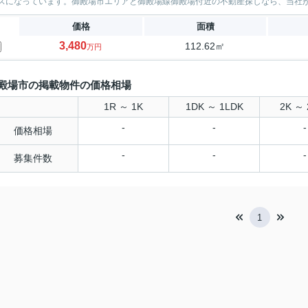
スになっています。御殿場市エリアと御殿場線御殿場付近の不動産探しなら、当社がオ
価格
面積
3,480
112.62㎡
万円
殿場市の掲載物件の価格相場
1R ～ 1K
1DK ～ 1LDK
2K ～ 
-
-
-
価格相場
-
-
-
募集件数
1