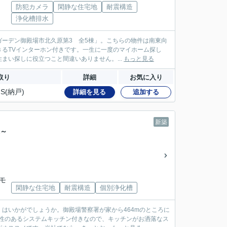
防犯カメラ
閑静な住宅地
耐震構造
浄化槽排水
ーデン御殿場市北久原第3 全5棟」。こちらの物件は南東向
るTVインターホン付きです。一生に一度のマイホーム探し
まい探しに役立つこと間違いありません。...
もっと見る
取り
詳細
お気に入り
S(納戸)
詳細を見る
追加する
新築
棟～
急モ
閑静な住宅地
耐震構造
個別浄化槽
はいかがでしょうか。御殿場警察署が家から464mのところに
性のあるシステムキッチン付きなので、キッチンがお洒落なス