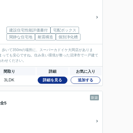
建設住宅性能評価書付
宅配ボックス
閑静な住宅地
耐震構造
個別浄化槽
歩いて350mの場所に、スーパーカドイケ大岡店がありま
まっても安心ですね。住み良い環境が整った沼津市で一戸建て
合わせください。
間取り
詳細
お気に入り
3LDK
詳細を見る
追加する
新築
全5