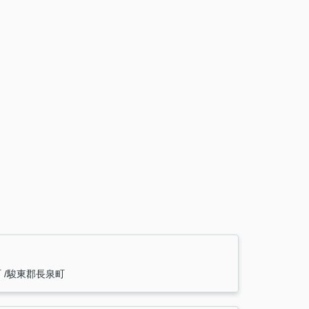
町
駿東郡長泉町