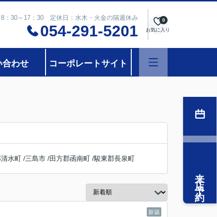
8：30～17：30 定休日：水木・火金の隔週休み
0
054-291-5201
お気に入り
い合わせ
コーポレートサイト
郡清水町
/
三島市
/
田方郡函南町
/
駿東郡長泉町
来店予約
新築