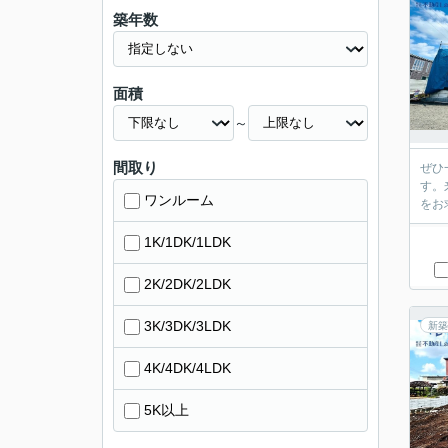
築年数
面積
～
間取り
ぜひ
す。
ワンルーム
をお
1K/1DK/1LDK
2K/2DK/2LDK
3K/3DK/3LDK
新築
4K/4DK/4LDK
5K以上