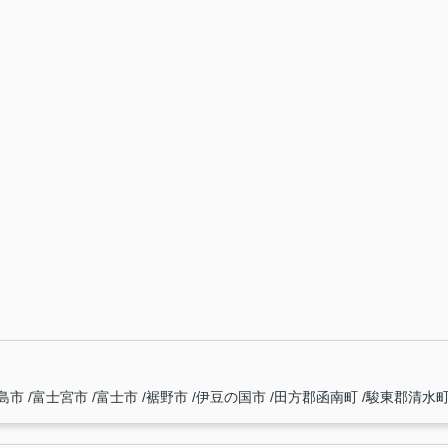
島市
富士宮市
富士市
裾野市
伊豆の国市
田方郡函南町
駿東郡清水