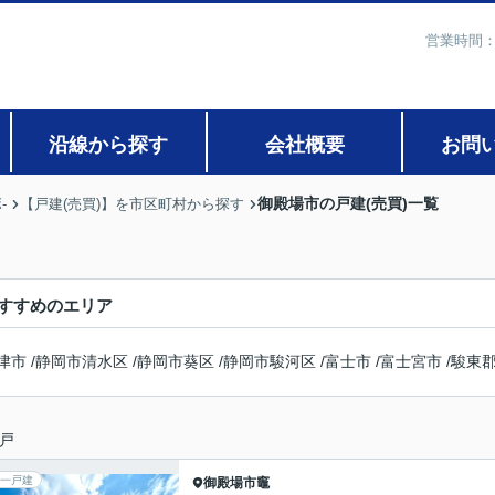
営業時間：
沿線から探す
会社概要
お問
御殿場市の戸建(売買)一覧
-
【戸建(売買)】を市区町村から探す
すすめのエリア
津市
/
静岡市清水区
/
静岡市葵区
/
静岡市駿河区
/
富士市
/
富士宮市
/
駿東
戸
一戸建
御殿場市
竈