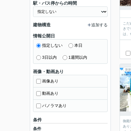
駅・バス停からの時間
こだ
建物構造
追加する
きで
は、
情報公開日
指定しない
本日
3日以内
1週間以内
新築
画像・動画あり
画像あり
動画あり
パノラマあり
条件
御殿
あり
条件