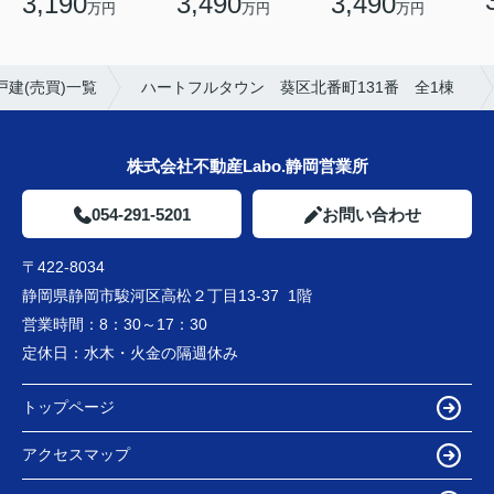
3,190
3,490
3,490
万円
万円
万円
建(売買)一覧
ハートフルタウン 葵区北番町131番 全1棟
株式会社不動産Labo.静岡営業所
054-291-5201
お問い合わせ
〒422-8034
静岡県静岡市駿河区高松２丁目13-37 1階
営業時間：
8：30～17：30
定休日：
水木・火金の隔週休み
トップページ
アクセスマップ