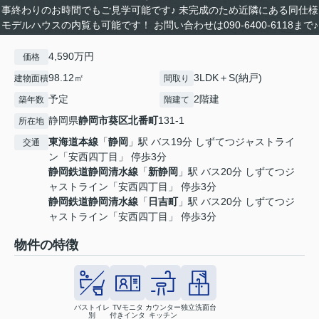
事終わりのお時間でもご見学可能です♪ 未完成のため近隣にある同仕様
モデルハウスの内覧も可能です！ お問い合わせは090-6400-6118まで♪
4,590万円
価格
98.12㎡
3LDK＋S(納戸)
建物面積
間取り
予定
2階建
築年数
階建て
静岡県
静岡市葵区
北番町
131-1
所在地
東海道本線
「
静岡
」駅 バス19分 しずてつジャストライ
交通
ン「安西四丁目」 停歩3分
静岡鉄道静岡清水線
「
新静岡
」駅 バス20分 しずてつジ
ャストライン「安西四丁目」 停歩3分
静岡鉄道静岡清水線
「
日吉町
」駅 バス20分 しずてつジ
ャストライン「安西四丁目」 停歩3分
物件の特徴
バストイレ
TVモニタ
カウンター
独立洗面台
別
付きインタ
キッチン