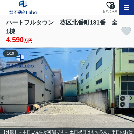
0
お気に入り
ハートフルタウン 葵区北番町131番 全
1棟
4,590
万円
1
/
10
【外観】～本日ご見学が可能です～ 土日祝日はもちろん、平日のお仕