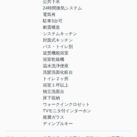
公共下水
24時間換気システム
電気有
駐車3台可
耐震構造
システムキッチン
対面式キッチン
バス・トイレ別
追焚機能浴室
浴室乾燥機
温水洗浄便座
洗髪洗面化粧台
トイレ２ヶ所
浴室１坪以上
独立洗面台
床下収納
ウォークインクロゼット
TVモニタ付インターホン
複層ガラス
ディンプルキー