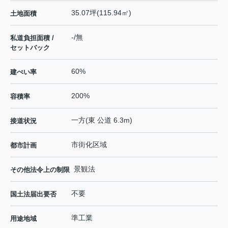
35.07坪(115.94㎡)
土地面積
-/無
私道負担面積 /
セットバック
60%
建ぺい率
200%
容積率
一方(東 公道 6.3m)
接道状況
市街化区域
都市計画
景観法
その他法令上の制限
不要
国土法届出要否
準工業
用途地域