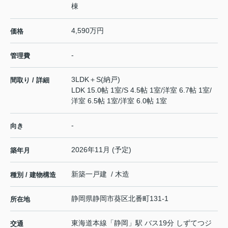
棟
4,590万円
価格
-
管理費
3LDK＋S(納戸)
間取り / 詳細
LDK 15.0帖 1室
/
S 4.5帖 1室
/
洋室 6.7帖 1室
/
洋室 6.5帖 1室
/
洋室 6.0帖 1室
-
向き
2026年11月 (予定)
築年月
新築一戸建 / 木造
種別 / 建物構造
静岡県
静岡市葵区
北番町
131-1
所在地
東海道本線
「
静岡
」駅 バス19分 しずてつジ
交通