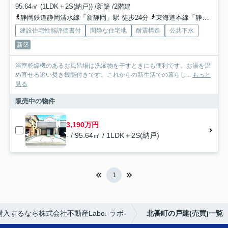
95.64㎡ (1LDK＋2S(納戸)) /新築 /2階建
静岡鉄道静岡清水線「新静岡」駅 徒歩24分
東海道本線「静岡」駅 徒歩26分
建設住宅性能評価書付
閑静な住宅地
耐震構造
公共下水
新築
浴室乾燥機のあるお風呂場は洗濯物を干すときにも便利です。お湯を温
め直せる追い焚き機能付きです。これからの新生活での暮らし...
もっと
見る
販売中の物件
3,190万円
- / 95.64㎡ / 1LDK＋2S(納戸)
1
入するなら株式会社不動産Labo.-ラボ-
北番町の戸建(売買)一覧