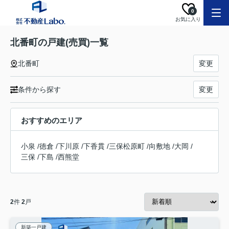
0
お気に入り
北番町の戸建(売買)一覧
北番町
変更
条件から探す
変更
おすすめのエリア
小泉
/
徳倉
/
下川原
/
下香貫
/
三保松原町
/
向敷地
/
大岡
/
三保
/
下島
/
西熊堂
2
件
2
戸
新築一戸建