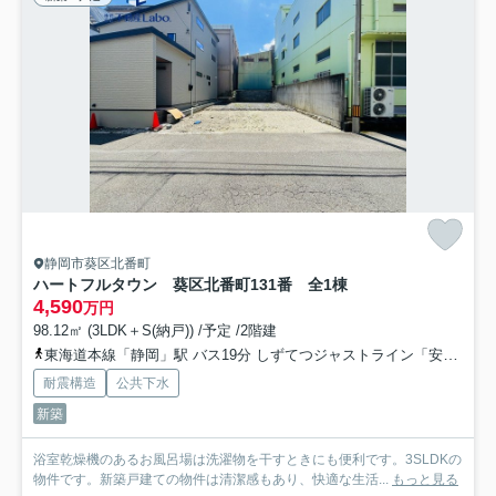
静岡市葵区北番町
ハートフルタウン 葵区北番町131番 全1棟
4,590
万円
98.12㎡ (3LDK＋S(納戸)) /予定 /2階建
東海道本線「静岡」駅 バス19分 しずてつジャストライン「安西四丁目」 停歩3分
耐震構造
公共下水
新築
浴室乾燥機のあるお風呂場は洗濯物を干すときにも便利です。3SLDKの
物件です。新築戸建ての物件は清潔感もあり、快適な生活...
もっと見る