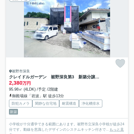
裾野市深良
クレイドルガーデン 裾野深良第3 新築分譲住宅 全1棟
2,380
万円
95.98㎡ (4LDK) /予定 /2階建
御殿場線「岩波」駅 徒歩13分
防犯カメラ
閑静な住宅地
耐震構造
浄化槽排水
新築
小学校が十分通学できる範囲にあります。裾野市立深良小学校が徒歩24
分です。動線を意識したデザインのシステムキッチン付きで...
もっと見