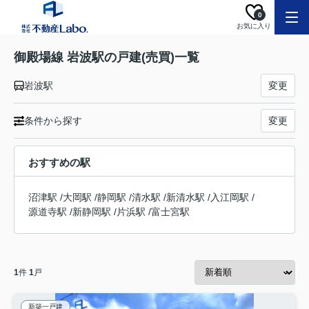
0
お気に入り
御殿場線 岩波駅の戸建(売買)一覧
岩波駅
変更
条件から探す
変更
おすすめの駅
沼津駅
/
大岡駅
/
静岡駅
/
清水駅
/
新清水駅
/
入江岡駅
/
源道寺駅
/
新静岡駅
/
片浜駅
/
富士宮駅
1
件
1
戸
新築一戸建