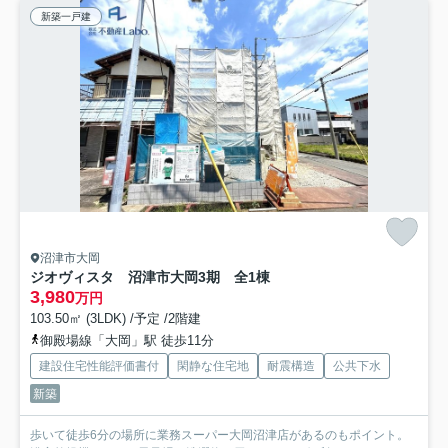
新築一戸建
沼津市大岡
ジオヴィスタ 沼津市大岡3期 全1棟
3,980
万円
103.50㎡ (3LDK) /予定 /2階建
御殿場線「大岡」駅 徒歩11分
建設住宅性能評価書付
閑静な住宅地
耐震構造
公共下水
新築
歩いて徒歩6分の場所に業務スーパー大岡沼津店があるのもポイント。