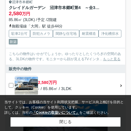
沼津市本郷町
クレイドルガーデン 沼津市本郷町第4 ～全3棟～
2,580
万円
85.86㎡ (3LDK) /予定 /2階建
御殿場線「大岡」駅 徒歩44分
駐車2台可
防犯カメラ
閑静な住宅地
耐震構造
浄化槽排水
新築
こちらの物件はいかがでしょうか。ゆったりとしたくつろぎの空間のあ
る、3LDKの物件です。モニターから顔が見えるTVインタ...
もっと見る
販売中の物件
2,580万円
- / 85.86㎡ / 3LDK
当サイトでは、お客様の当サイト利用状況把握、サービス向上検討を目的と
して、クッキー（Cookie）を使用しています。
新築一戸建
詳しくは、当社の
「Cookieの取扱いについて」
をご確認ください。
閉じる