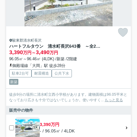
駿東郡清水町長沢
ハートフルタウン 清水町長沢643番 ～全2棟～
3,390
3,490
万円～
万円
96.05㎡～96.46㎡ (4LDK) /新築 /2階建
御殿場線「大岡」駅 徒歩28分
駐車2台可
耐震構造
公共下水
新築
徒歩9分の場所に清水町立西小学校があります。建物面積は96.05平米と
なっており広さも十分ではないでしょうか。使いやすく...
もっと見る
販売中の物件
3,390万円
- / 96.05㎡ / 4LDK