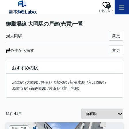
0
お気に入り
御殿場線 大岡駅の戸建(売買)一覧
大岡駅
変更
条件から探す
変更
おすすめの駅
沼津駅
/
大岡駅
/
静岡駅
/
清水駅
/
新清水駅
/
入江岡駅
/
源道寺駅
/
新静岡駅
/
片浜駅
/
富士宮駅
31
件
41
戸
新築一戸建