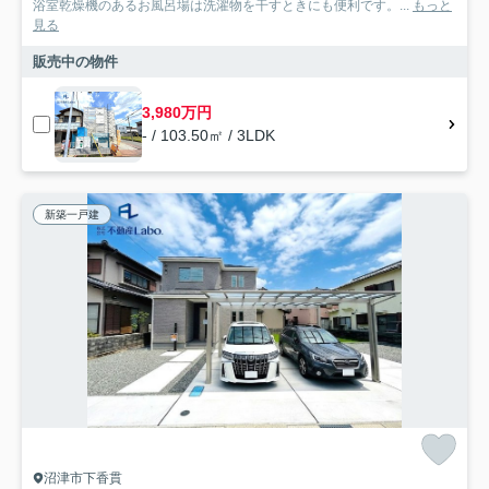
浴室乾燥機のあるお風呂場は洗濯物を干すときにも便利です。...
もっと
見る
販売中の物件
3,980万円
- / 103.50㎡ / 3LDK
新築一戸建
沼津市下香貫