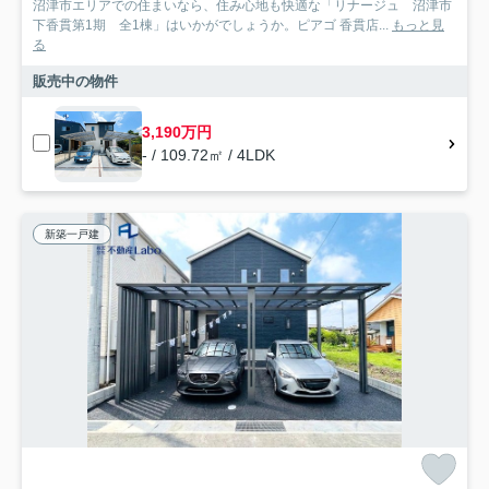
沼津市エリアでの住まいなら、住み心地も快適な「リナージュ 沼津市
下香貫第1期 全1棟」はいかがでしょうか。ピアゴ 香貫店...
もっと見
る
販売中の物件
3,190万円
- / 109.72㎡ / 4LDK
新築一戸建