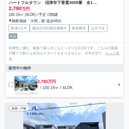
ハートフルタウン 沼津市下香貫3009番 全1棟
2,790
万円
100.19㎡ (4LDK) /予定 /2階建
御殿場線「大岡」駅 徒歩68分
駐車2台可
建設住宅性能評価書付
耐震構造
公共下水
新築
利便性に優れ、家族で暮らすにもピッタリな4LDKです。こちらの新築
戸建てで新たな生活のスタートをきりませんか。日常生活で...
もっと見
る
販売中の物件
2,790万円
- / 100.19㎡ / 4LDK
新築一戸建