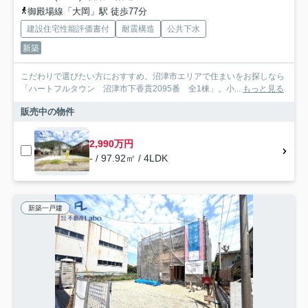
御殿場線「大岡」駅 徒歩77分
建設住宅性能評価書付
耐震構造
公共下水
新築
こだわりで選びたい方におすすめ。沼津市エリアで住まいをお探しなら
「ハートフルタウン 沼津市下香貫2095番 全1棟」。小...
もっと見る
販売中の物件
2,990万円
- / 97.92㎡ / 4LDK
新築一戸建