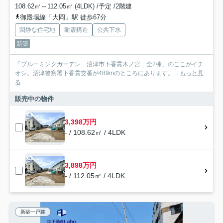
108.62㎡～112.05㎡ (4LDK) /予定 /2階建
御殿場線「大岡」駅 徒歩67分
閑静な住宅地
耐震構造
公共下水
新築
「ブルーミングガーデン 沼津市下香貫木ノ宮 全2棟」のここがイチ
オシ。沼津警察署下香貫交番が489mのところにあります。...
もっと見
る
販売中の物件
3,398万円
- / 108.62㎡ / 4LDK
3,898万円
- / 112.05㎡ / 4LDK
新築一戸建