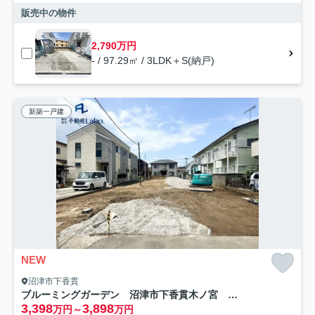
販売中の物件
2,790万円
- / 97.29㎡ / 3LDK＋S(納戸)
新築一戸建
NEW
沼津市下香貫
ブルーミングガーデン 沼津市下香貫木ノ宮 全2棟
3,398
3,898
万円～
万円