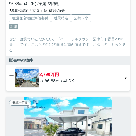
96.88㎡ (4LDK) /予定 /2階建
御殿場線「大岡」駅 徒歩75分
建設住宅性能評価書付
耐震構造
公共下水
新築
ぜひ一度見ていただきたい、「ハートフルタウン 沼津市下香貫2092
番 」です。こちらの住宅の向きは南西向きです。お探しの...
もっと見
る
販売中の物件
2,790万円
- / 96.88㎡ / 4LDK
新築一戸建