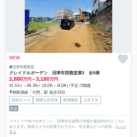
NEW
沼津市西熊堂
クレイドルガーデン 沼津市西熊堂第3 全5棟
2,880
3,180
万円～
万円
91.53㎡～96.39㎡ (3LDK～4LDK) /予定 /2階建
御殿場線「大岡」駅 徒歩33分
防犯カメラ
閑静な住宅地
耐震構造
公共下水
新築
ファミリー向けのポイント、沼津市立金岡小学校が徒歩9分のところに
あります。防犯カメラが設置されており、空き巣などへの対策...
もっと
見る