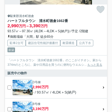
駿東郡清水町徳倉
ハートフルタウン 清水町徳倉1662番
2,990
3,390
万円～
万円
93.57㎡～97.30㎡ (4LDK～4LDK＋S(納戸)) /予定 /2階建
御殿場線「大岡」駅 徒歩65分
駐車2台可
建設住宅性能評価書付
耐震構造
公共下水
新築
「ハートフルタウン 清水町徳倉1662番」のここがイチオシ。家から
374mのところに、薬や日用品を買うのに便利なウエルシ...
もっと見る
販売中の物件
D号棟
2,990万円
- / 93.57㎡ / 4LDK＋S(納戸)
B号棟
3,190万円