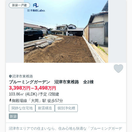
新築一戸建
沼津市東椎路
ブルーミングガーデン 沼津市東椎路 全2棟
3,398
3,498
万円～
万円
103.86㎡ (4LDK) /予定 /2階建
御殿場線「大岡」駅 徒歩57分
閑静な住宅地
耐震構造
個別浄化槽
新築
沼津市エリアでの住まいなら、住み心地も快適な「ブルーミングガーデ