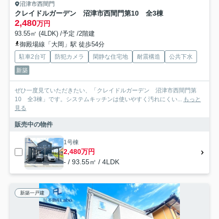
沼津市西間門
クレイドルガーデン 沼津市西間門第10 全3棟
2,480
万円
93.55㎡ (4LDK) /予定 /2階建
御殿場線「大岡」駅 徒歩54分
駐車2台可
防犯カメラ
閑静な住宅地
耐震構造
公共下水
新築
ぜひ一度見ていただきたい、「クレイドルガーデン 沼津市西間門第
10 全3棟」です。システムキッチンは使いやすく汚れにくい...
もっと
見る
販売中の物件
1号棟
2,480万円
- / 93.55㎡ / 4LDK
新築一戸建