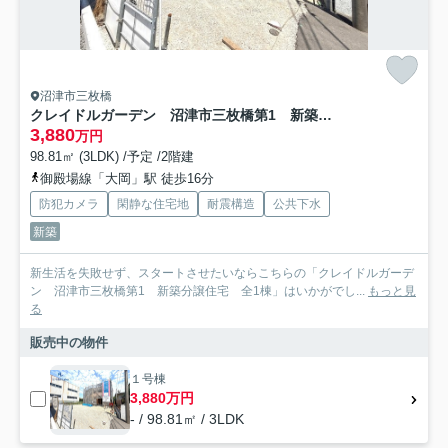
沼津市三枚橋
クレイドルガーデン 沼津市三枚橋第1 新築分譲住宅 全1棟
3,880
万円
98.81㎡ (3LDK) /予定 /2階建
御殿場線「大岡」駅 徒歩16分
防犯カメラ
閑静な住宅地
耐震構造
公共下水
新築
新生活を失敗せず、スタートさせたいならこちらの「クレイドルガーデ
ン 沼津市三枚橋第1 新築分譲住宅 全1棟」はいかがでし...
もっと見
る
販売中の物件
１号棟
3,880万円
- / 98.81㎡ / 3LDK