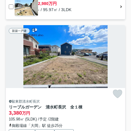
2,980万円
- / 95.97㎡ / 3LDK
新築一戸建
駿東郡清水町長沢
リーブルガーデン 清水町長沢 全１棟
3,380
万円
105.98㎡ (5LDK) /予定 /2階建
御殿場線「大岡」駅 徒歩25分