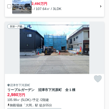
2,490万円
- / 107.64㎡ / 3LDK
新築一戸建
沼津市下河原町
リーブルガーデン 沼津市下河原町 全１棟
2,980
万円
105.99㎡ (5LDK) /予定 /2階建
御殿場線「大岡」駅 徒歩55分