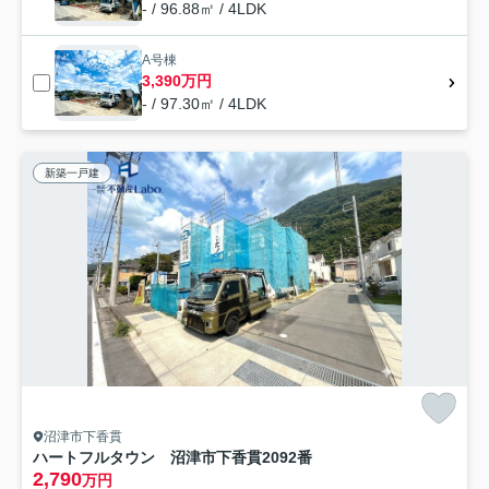
- / 96.88㎡ / 4LDK
A号棟
3,390万円
- / 97.30㎡ / 4LDK
新築一戸建
沼津市下香貫
ハートフルタウン 沼津市下香貫2092番
2,790
万円