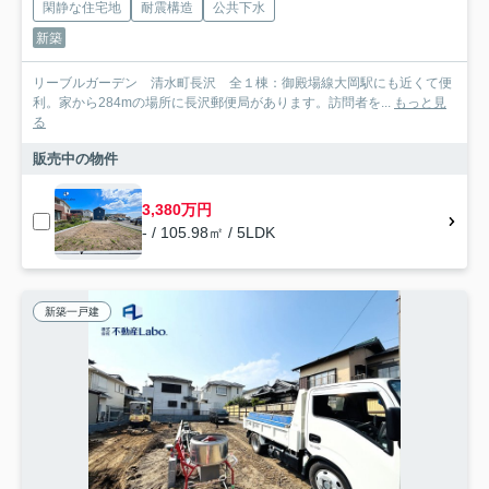
閑静な住宅地
耐震構造
公共下水
新築
リーブルガーデン 清水町長沢 全１棟：御殿場線大岡駅にも近くて便
利。家から284mの場所に長沢郵便局があります。訪問者を...
もっと見
る
販売中の物件
3,380万円
- / 105.98㎡ / 5LDK
新築一戸建