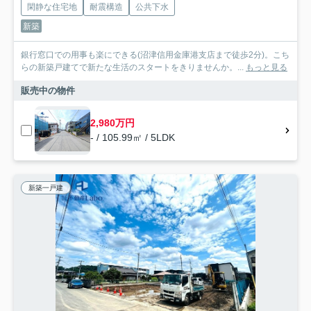
閑静な住宅地
耐震構造
公共下水
新築
銀行窓口での用事も楽にできる(沼津信用金庫港支店まで徒歩2分)。こち
らの新築戸建てで新たな生活のスタートをきりませんか。...
もっと見る
販売中の物件
2,980万円
- / 105.99㎡ / 5LDK
新築一戸建