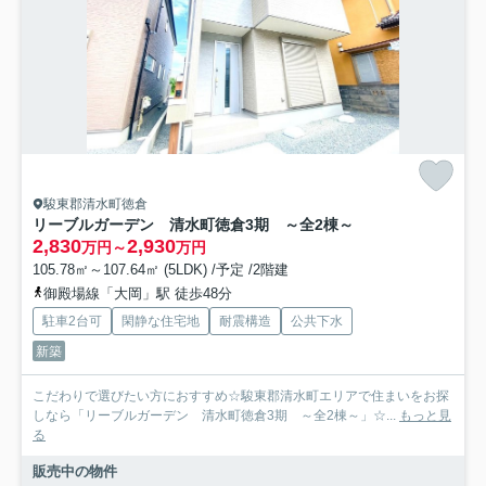
駿東郡清水町徳倉
リーブルガーデン 清水町徳倉3期 ～全2棟～
2,830
2,930
万円～
万円
105.78㎡～107.64㎡ (5LDK) /予定 /2階建
御殿場線「大岡」駅 徒歩48分
駐車2台可
閑静な住宅地
耐震構造
公共下水
新築
こだわりで選びたい方におすすめ☆駿東郡清水町エリアで住まいをお探
しなら「リーブルガーデン 清水町徳倉3期 ～全2棟～」☆...
もっと見
る
販売中の物件