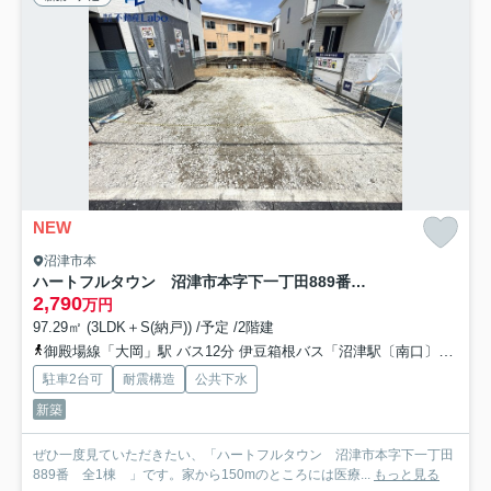
NEW
沼津市本
ハートフルタウン 沼津市本字下一丁田889番 全1棟
2,790
万円
97.29㎡ (3LDK＋S(納戸)) /予定 /2階建
御殿場線「大岡」駅 バス12分 伊豆箱根バス「沼津駅〔南口〕」 停歩21分
駐車2台可
耐震構造
公共下水
新築
ぜひ一度見ていただきたい、「ハートフルタウン 沼津市本字下一丁田
889番 全1棟 」です。家から150mのところには医療...
もっと見る