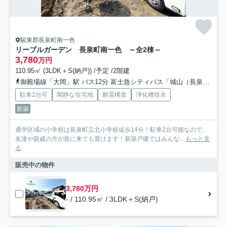
駿東郡長泉町南一色
リーブルガーデン 長泉町南一色 ～全2棟～
3,780
万円
110.95㎡ (3LDK＋S(納戸)) /予定 /2階建
御殿場線「大岡」駅 バス12分 富士急シティバス「城山（長泉町）」 停歩11分
駐車2台可
閑静な住宅地
耐震構造
浄化槽排水
新築
通学区域の小学校は長泉町立北小学校徒歩14分！駐車2台可能なので、
友達や親戚の方が急に来ても置けます！新築戸建てはみんな...
もっと見
る
販売中の物件
3,780万円
- / 110.95㎡ / 3LDK＋S(納戸)