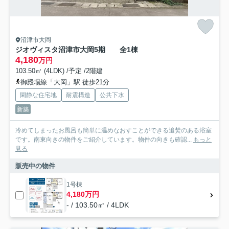
沼津市大岡
ジオヴィスタ沼津市大岡5期 全1棟
4,180
万円
103.50㎡ (4LDK) /予定 /2階建
御殿場線「大岡」駅 徒歩21分
閑静な住宅地
耐震構造
公共下水
新築
冷めてしまったお風呂も簡単に温めなおすことができる追焚のある浴室
です。南東向きの物件をご紹介しています。物件の向きも確認...
もっと
見る
販売中の物件
1号棟
4,180万円
- / 103.50㎡ / 4LDK