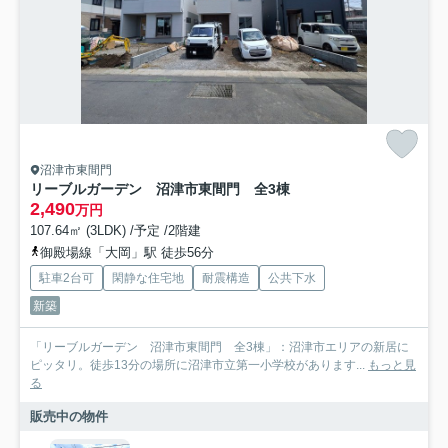
沼津市東間門
リーブルガーデン 沼津市東間門 全3棟
2,490
万円
107.64㎡ (3LDK) /予定 /2階建
御殿場線「大岡」駅 徒歩56分
駐車2台可
閑静な住宅地
耐震構造
公共下水
新築
「リーブルガーデン 沼津市東間門 全3棟」：沼津市エリアの新居に
ピッタリ。徒歩13分の場所に沼津市立第一小学校があります...
もっと見
る
販売中の物件