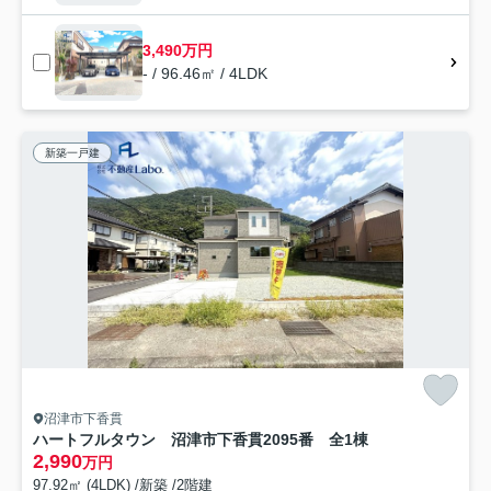
3,490万円
- / 96.46㎡ / 4LDK
新築一戸建
沼津市下香貫
ハートフルタウン 沼津市下香貫2095番 全1棟
2,990
万円
97.92㎡ (4LDK) /新築 /2階建