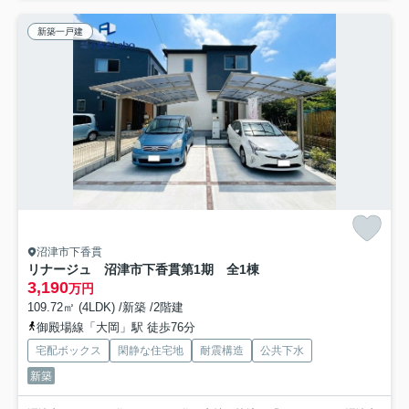
新築一戸建
沼津市下香貫
リナージュ 沼津市下香貫第1期 全1棟
3,190
万円
109.72㎡ (4LDK) /新築 /2階建
御殿場線「大岡」駅 徒歩76分
宅配ボックス
閑静な住宅地
耐震構造
公共下水
新築