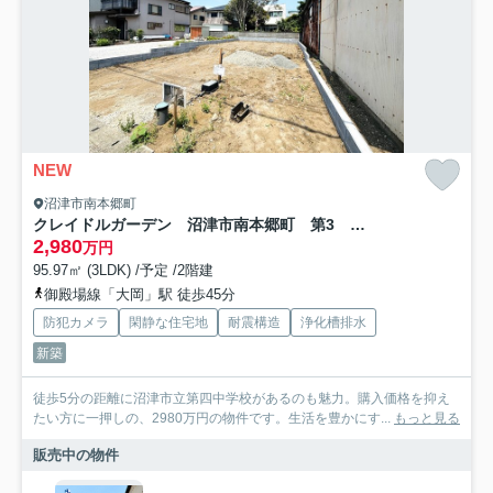
NEW
沼津市南本郷町
クレイドルガーデン 沼津市南本郷町 第3 全1棟
2,980
万円
95.97㎡ (3LDK) /予定 /2階建
御殿場線「大岡」駅 徒歩45分
防犯カメラ
閑静な住宅地
耐震構造
浄化槽排水
新築
徒歩5分の距離に沼津市立第四中学校があるのも魅力。購入価格を抑え
たい方に一押しの、2980万円の物件です。生活を豊かにす...
もっと見る
販売中の物件