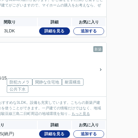
戸建てがございますので、マイホームの購入をお考えなら、ぜ
間取り
詳細
お気に入り
3LDK
詳細を見る
追加する
新築
歩15
防犯カメラ
閑静な住宅地
耐震構造
公共下水
すすめな3LDK。設備も充実しています。こちらの新築戸建
水を使うことができます。一戸建ての情報だけではなく、地域
豆線三島二日町周辺の地域環境を知り...
もっと見る
取り
詳細
お気に入り
S(納戸)
詳細を見る
追加する