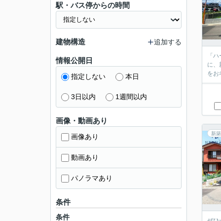
駅・バス停からの時間
建物構造
追加する
「ハ
情報公開日
に、
をお
指定しない
本日
3日以内
1週間以内
画像・動画あり
新築
画像あり
動画あり
パノラマあり
条件
条件
ぜひ