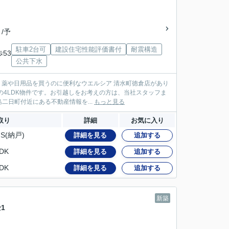
 /予
駐車2台可
建設住宅性能評価書付
耐震構造
歩53
公共下水
に、薬や日用品を買うのに便利なウエルシア 清水町徳倉店があり
の4LDK物件です。お引越しをお考えの方は、当社スタッフま
日町付近にある不動産情報を...
もっと見る
取り
詳細
お気に入り
S(納戸)
詳細を見る
追加する
DK
詳細を見る
追加する
DK
詳細を見る
追加する
新築
1