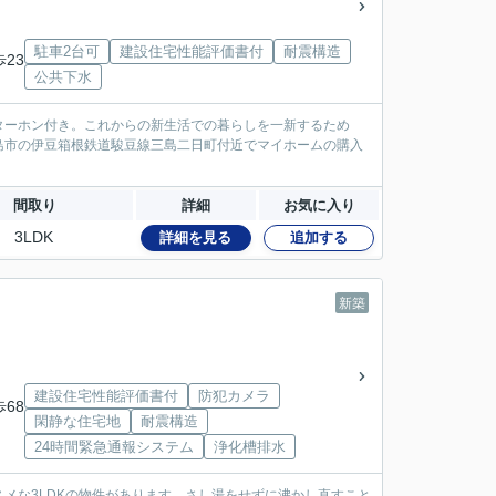
駐車2台可
建設住宅性能評価書付
耐震構造
歩23
公共下水
ンターホン付き。これからの新生活での暮らしを一新するため
島市の伊豆箱根鉄道駿豆線三島二日町付近でマイホームの購入
間取り
詳細
お気に入り
3LDK
詳細を見る
追加する
新築
建設住宅性能評価書付
防犯カメラ
歩68
閑静な住宅地
耐震構造
24時間緊急通報システム
浄化槽排水
メな3LDKの物件があります。さし湯をせずに沸かし直すこと