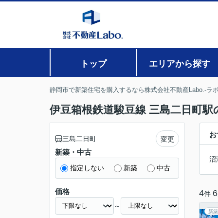
トップ
エリアから探す
静岡市で新築住宅を購入するなら株式会社不動産Labo.-ラボ
伊豆箱根鉄道駿豆線 三島二日町駅の
お
三島二日町
変更
新築・中古
沼
指定しない
新築
中古
価格
4
6
件
～
新築