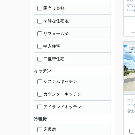
がで
陽当り良好
ひ当
閑静な住宅地
リフォーム済
輸入住宅
新築
二世帯住宅
キッチン
システムキッチン
カウンターキッチン
ファ
てで
アイランドキッチン
環境
冷暖房
床暖房