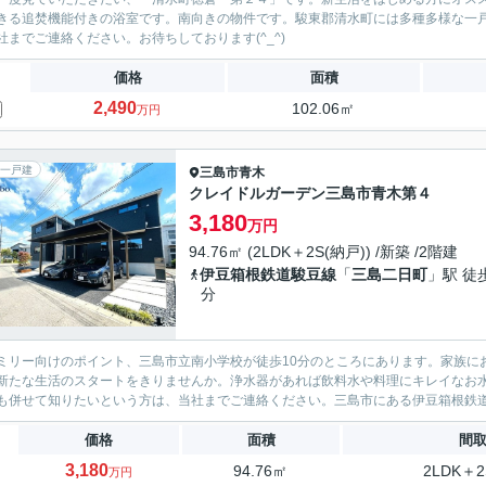
きる追焚機能付きの浴室です。南向きの物件です。駿東郡清水町には多種多様な一
社までご連絡ください。お待ちしております(^_^)
価格
面積
2,490
102.06㎡
万円
一戸建
三島市
青木
クレイドルガーデン三島市青木第４
3,180
万円
94.76㎡ (2LDK＋2S(納戸)) /新築 /2階建
伊豆箱根鉄道駿豆線
「
三島二日町
」駅 徒
分
ミリー向けのポイント、三島市立南小学校が徒歩10分のところにあります。家族にお
新たな生活のスタートをきりませんか。浄水器があれば飲料水や料理にキレイなお
も併せて知りたいという方は、当社までご連絡ください。三島市にある伊豆箱根鉄道駿
価格
面積
間
3,180
94.76㎡
2LDK＋2
万円