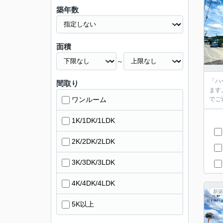
築年数
面積
～
「ハ
間取り
ます
ワンルーム
でご
1K/1DK/1LDK
2K/2DK/2LDK
3K/3DK/3LDK
4K/4DK/4LDK
新築
5K以上