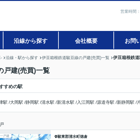
営業時間：
沿線から探す
会社概要
お問
伊豆箱根鉄道
-
沿線・駅から探す
伊豆箱根鉄道駿豆線の戸建(売買)一覧
戸建(売買)一覧
すすめの駅
津駅
/
大岡駅
/
静岡駅
/
清水駅
/
新清水駅
/
入江岡駅
/
源道寺駅
/
新静岡駅
/
戸
一戸建
駿東郡清水町
徳倉