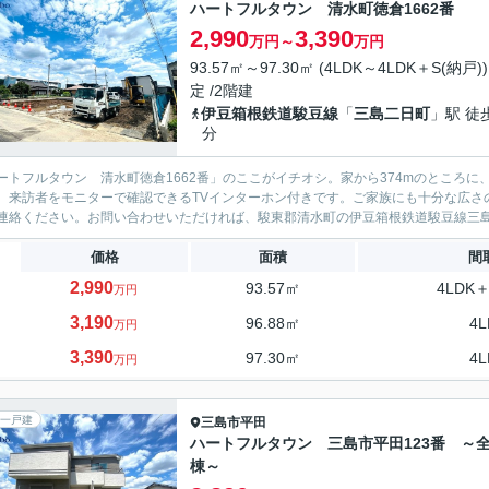
ハートフルタウン 清水町徳倉1662番
2,990
3,390
万円～
万円
93.57㎡～97.30㎡ (4LDK～4LDK＋S(納戸))
定 /2階建
伊豆箱根鉄道駿豆線
「
三島二日町
」駅 徒
分
ートフルタウン 清水町徳倉1662番」のここがイチオシ。家から374mのところ
。来訪者をモニターで確認できるTVインターホン付きです。ご家族にも十分な広さ
連絡ください。お問い合わせいただければ、駿東郡清水町の伊豆箱根鉄道駿豆線三島二
価格
面積
間
2,990
93.57㎡
4LDK＋
万円
3,190
96.88㎡
4L
万円
3,390
97.30㎡
4L
万円
一戸建
三島市
平田
ハートフルタウン 三島市平田123番 ～全
棟～