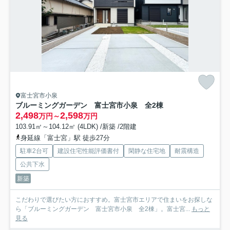
富士宮市小泉
ブルーミングガーデン 富士宮市小泉 全2棟
2,498
2,598
万円～
万円
103.91㎡～104.12㎡ (4LDK) /新築 /2階建
身延線「富士宮」駅 徒歩27分
駐車2台可
建設住宅性能評価書付
閑静な住宅地
耐震構造
公共下水
新築
こだわりで選びたい方におすすめ。富士宮市エリアで住まいをお探しな
ら「ブルーミングガーデン 富士宮市小泉 全2棟」。富士宮...
もっと
見る