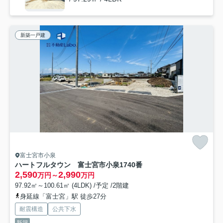
新築一戸建
富士宮市小泉
ハートフルタウン 富士宮市小泉1740番
2,590
2,990
万円～
万円
97.92㎡～100.61㎡ (4LDK) /予定 /2階建
身延線「富士宮」駅 徒歩27分
耐震構造
公共下水