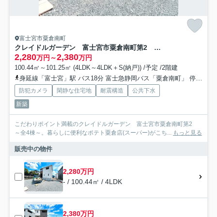
富士宮市粟倉南町
クレイドルガーデン 富士宮市粟倉南町第2 ～全4棟～
2,280
2,380
万円～
万円
100.44㎡～101.25㎡ (4LDK～4LDK＋S(納戸)) /予定 /2階建
身延線「富士宮」駅 バス18分 富士急静岡バス「粟倉南町」 停歩2分
防犯カメラ
閑静な住宅地
耐震構造
公共下水
新築
こだわりポイント満載のクレイドルガーデン 富士宮市粟倉南町第2
～全4棟～。暮らしに便利なポテト粟倉店(スーパー)がこち...
もっと見る
販売中の物件
2,280万円
- / 100.44㎡ / 4LDK
2,380万円