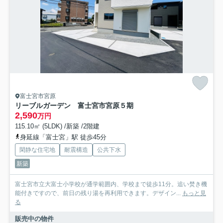
富士宮市宮原
リーブルガーデン 富士宮市宮原５期
2,590
万円
115.10㎡ (5LDK) /新築 /2階建
身延線「富士宮」駅 徒歩45分
閑静な住宅地
耐震構造
公共下水
新築
富士宮市立大富士小学校が通学範囲内、学校まで徒歩11分。追い焚き機
能付きですので、前日の残り湯を再利用できます。デザイン...
もっと見
る
販売中の物件