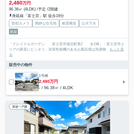
2,480
万円
96.38㎡ (4LDK) /予定 /2階建
身延線「富士宮」駅 徒歩18分
防犯カメラ
閑静な住宅地
耐震構造
公共下水
新築
「クレイドルガーデン 富士宮市城北町第2 全2棟」：富士宮市エ
リアの新居にピッタリ。浴室乾燥機のあるお風呂場は洗濯物...
もっと見
る
販売中の物件
1号棟
2,480万円
- / 96.38㎡ / 4LDK
新築一戸建