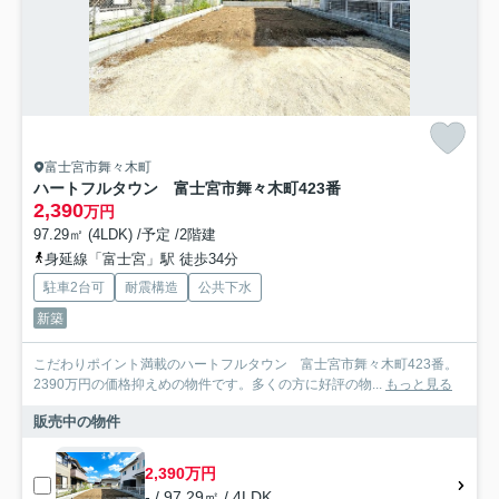
富士宮市舞々木町
ハートフルタウン 富士宮市舞々木町423番
2,390
万円
97.29㎡ (4LDK) /予定 /2階建
身延線「富士宮」駅 徒歩34分
駐車2台可
耐震構造
公共下水
新築
こだわりポイント満載のハートフルタウン 富士宮市舞々木町423番。
2390万円の価格抑えめの物件です。多くの方に好評の物...
もっと見る
販売中の物件
2,390万円
- / 97.29㎡ / 4LDK