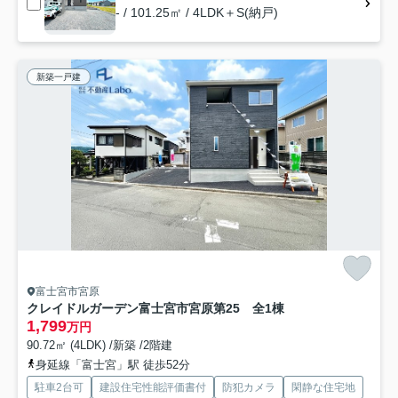
- / 101.25㎡ / 4LDK＋S(納戸)
新築一戸建
富士宮市宮原
クレイドルガーデン富士宮市宮原第25 全1棟
1,799
万円
90.72㎡ (4LDK) /新築 /2階建
身延線「富士宮」駅 徒歩52分
駐車2台可
建設住宅性能評価書付
防犯カメラ
閑静な住宅地