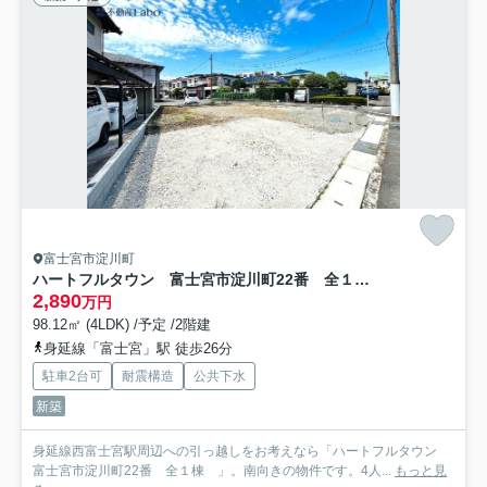
富士宮市淀川町
ハートフルタウン 富士宮市淀川町22番 全１棟
2,890
万円
98.12㎡ (4LDK) /予定 /2階建
身延線「富士宮」駅 徒歩26分
駐車2台可
耐震構造
公共下水
新築
身延線西富士宮駅周辺への引っ越しをお考えなら「ハートフルタウン
富士宮市淀川町22番 全１棟 」。南向きの物件です。4人...
もっと見