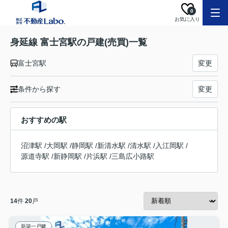
0
お気に入り
身延線 富士宮駅の戸建(売買)一覧
富士宮駅
変更
条件から探す
変更
おすすめの駅
沼津駅
/
大岡駅
/
静岡駅
/
新清水駅
/
清水駅
/
入江岡駅
/
源道寺駅
/
新静岡駅
/
片浜駅
/
三島広小路駅
14
件
20
戸
新築一戸建