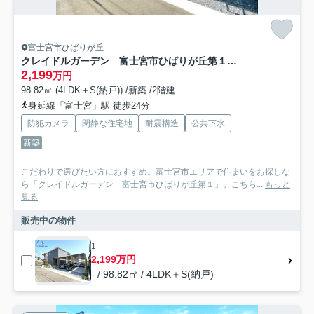
富士宮市ひばりが丘
クレイドルガーデン 富士宮市ひばりが丘第１ 全1棟
2,199
万円
98.82㎡ (4LDK＋S(納戸)) /新築 /2階建
身延線「富士宮」駅 徒歩24分
防犯カメラ
閑静な住宅地
耐震構造
公共下水
新築
こだわりで選びたい方におすすめ。富士宮市エリアで住まいをお探しな
ら「クレイドルガーデン 富士宮市ひばりが丘第１」。こちら...
もっと
見る
販売中の物件
1
2,199万円
- / 98.82㎡ / 4LDK＋S(納戸)