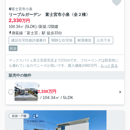
富士宮市小泉
リーブルガーデン 富士宮市小泉〈全２棟〉
2,330
万円
104.34㎡ (5LDK) /新築 /2階建
身延線「富士宮」駅 徒歩33分
建設住宅性能評価書付
閑静な住宅地
耐震構造
公共下水
新築
マックスバリュ富士宮若宮店まで231mです。フローリングは防音性に
も優れているのでニーズが高いです。購入価格2480万円...
もっと見る
販売中の物件
2
2,330万円
- / 104.34㎡ / 5LDK
新築一戸建