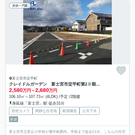
新築一戸建
富士宮市淀平町
クレイドルガーデン 富士宮市淀平町第2Ⅱ期 新築分譲住宅 全4棟
2,580
2,680
万円～
万円
106.10㎡～107.73㎡ (4LDK) /予定 /2階建
身延線「富士宮」駅 徒歩31分
防犯カメラ
閑静な住宅地
耐震構造
公共下水
新築
富士宮市立富丘小学校が通学範囲内、学校まで徒歩21分。こちらの住宅