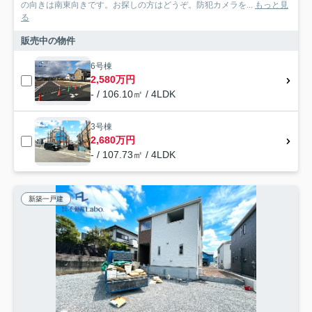
の向きは南東向きです。お探しの方はどうぞ。防犯カメラを...
もっと見
る
販売中の物件
6号棟
2,580万円
- / 106.10㎡ / 4LDK
3号棟
2,680万円
- / 107.73㎡ / 4LDK
新築一戸建