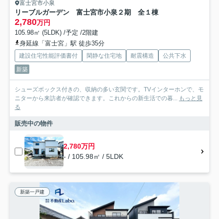
富士宮市小泉
リーブルガーデン 富士宮市小泉２期 全１棟
2,780
万円
105.98㎡ (5LDK) /予定 /2階建
身延線「富士宮」駅 徒歩35分
建設住宅性能評価書付
閑静な住宅地
耐震構造
公共下水
新築
シューズボックス付きの、収納の多い玄関です。TVインターホンで、モ
ニターから来訪者が確認できます。これからの新生活での暮...
もっと見
る
販売中の物件
2,780万円
- / 105.98㎡ / 5LDK
新築一戸建