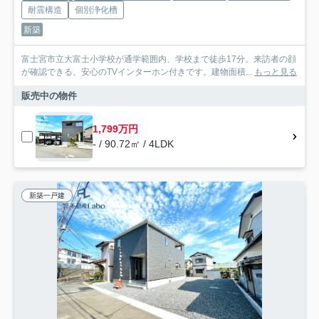
耐震構造
個別浄化槽
新築
富士宮市立大富士小学校が通学範囲内、学校まで徒歩17分。来訪者の顔
が確認できる、安心のTVインターホン付きです。建物面積...
もっと見る
販売中の物件
1,799万円
- / 90.72㎡ / 4LDK
新築一戸建