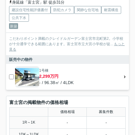
身延線「富士宮」駅 徒歩31分
建設住宅性能評価書付
防犯カメラ
閑静な住宅地
耐震構造
公共下水
新築
こだわりポイント満載のクレイドルガーデン富士宮市北町第2。小学校
が十分通学できる範囲にあります。富士宮市立大宮小学校が徒...
もっと
見る
販売中の物件
1号棟
2,299万円
- / 96.38㎡ / 4LDK
富士宮の掲載物件の価格相場
価格相場
募集件数
-
-
1R～1K
-
-
1DK～1LDK