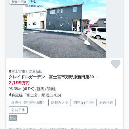
新築一戸建
富士宮市万野原新田
クレイドルガーデン 富士宮市万野原新田第30 全2棟
2,199
万円
96.38㎡ (4LDK) /新築 /2階建
身延線「富士宮」駅 徒歩41分
建設住宅性能評価書付
防犯カメラ
閑静な住宅地
耐震構造
公共下水
新築