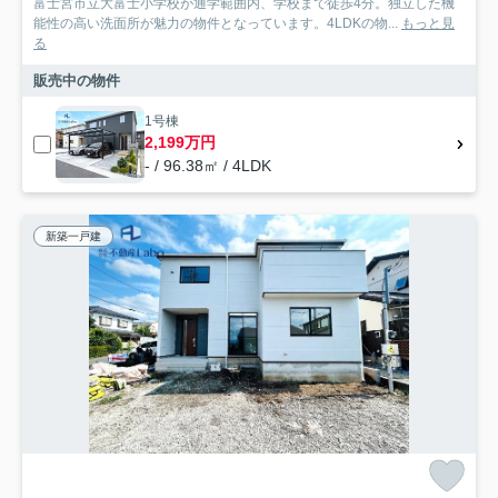
富士宮市立大富士小学校が通学範囲内、学校まで徒歩4分。独立した機
能性の高い洗面所が魅力の物件となっています。4LDKの物...
もっと見
る
販売中の物件
1号棟
2,199万円
- / 96.38㎡ / 4LDK
新築一戸建