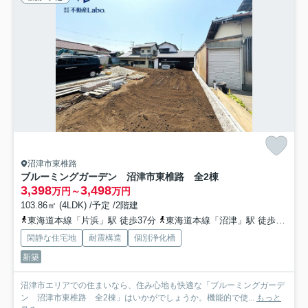
沼津市東椎路
ブルーミングガーデン 沼津市東椎路 全2棟
3,398
3,498
万円～
万円
103.86㎡ (4LDK) /予定 /2階建
東海道本線「片浜」駅 徒歩37分
東海道本線「沼津」駅 徒歩56分
閑静な住宅地
耐震構造
個別浄化槽
新築
沼津市エリアでの住まいなら、住み心地も快適な「ブルーミングガーデ
ン 沼津市東椎路 全2棟」はいかがでしょうか。機能的で使...
もっと