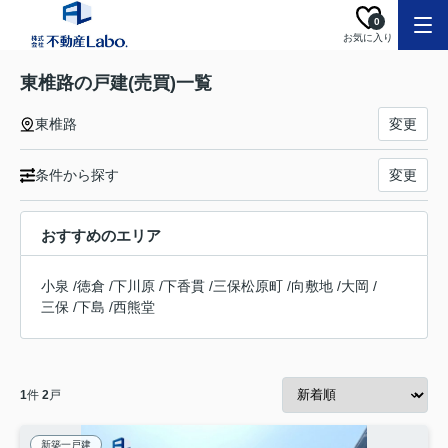
0
お気に入り
東椎路の戸建(売買)一覧
東椎路
変更
条件から探す
変更
おすすめのエリア
小泉
/
徳倉
/
下川原
/
下香貫
/
三保松原町
/
向敷地
/
大岡
/
三保
/
下島
/
西熊堂
1
件
2
戸
新築一戸建