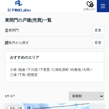
0
お気に入り
東間門の戸建(売買)一覧
東間門
変更
条件から探す
変更
おすすめのエリア
小泉
/
徳倉
/
下川原
/
下香貫
/
三保松原町
/
向敷地
/
大岡
/
三保
/
下島
/
西熊堂
1
件
1
戸
新築一戸建