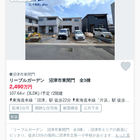
沼津市東間門
リーブルガーデン 沼津市東間門 全3棟
2,490
万円
107.64㎡ (3LDK) /予定 /2階建
東海道本線「沼津」駅 徒歩22分
東海道本線「片浜」駅 徒歩42分
駐車2台可
閑静な住宅地
耐震構造
公共下水
新築
「リーブルガーデン 沼津市東間門 全3棟」：沼津市エリアの新居に
ピッタリ。徒歩13分の場所に沼津市立第一小学校があります...
もっと見