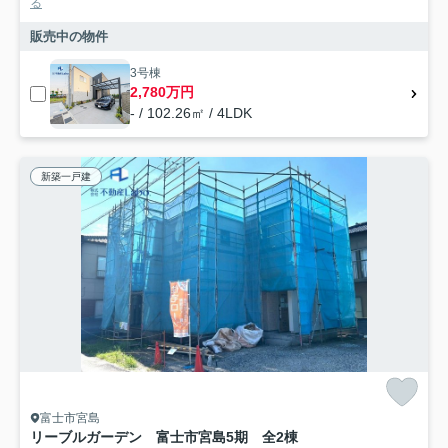
る
販売中の物件
3号棟
2,780万円
- / 102.26㎡ / 4LDK
新築一戸建
富士市宮島
リーブルガーデン 富士市宮島5期 全2棟