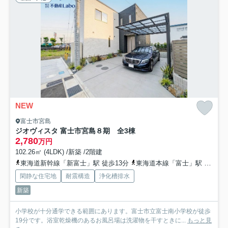
NEW
富士市宮島
ジオヴィスタ 富士市宮島８期 全3棟
2,780
万円
102.26㎡ (4LDK) /新築 /2階建
東海道新幹線「新富士」駅 徒歩13分
東海道本線「富士」駅 徒歩30分
閑静な住宅地
耐震構造
浄化槽排水
新築
小学校が十分通学できる範囲にあります。富士市立富士南小学校が徒歩
19分です。浴室乾燥機のあるお風呂場は洗濯物を干すときに...
もっと見