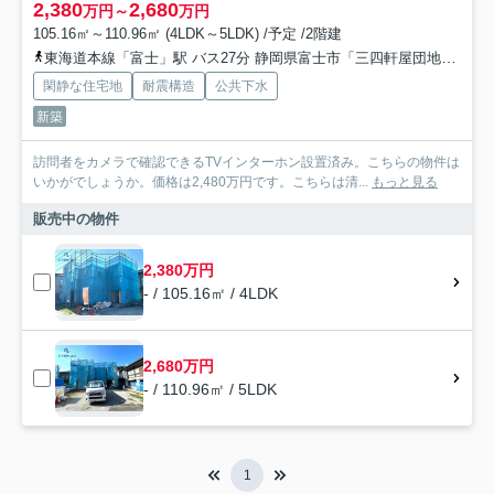
2,380
2,680
万円～
万円
105.16㎡～110.96㎡ (4LDK～5LDK) /予定 /2階建
東海道本線「富士」駅 バス27分 静岡県富士市「三四軒屋団地入口」 停歩5分
閑静な住宅地
耐震構造
公共下水
新築
訪問者をカメラで確認できるTVインターホン設置済み。こちらの物件は
いかがでしょうか。価格は2,480万円です。こちらは清...
もっと見る
販売中の物件
2,380万円
- / 105.16㎡ / 4LDK
2,680万円
- / 110.96㎡ / 5LDK
1