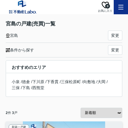
0
お気に入り
宮島の戸建(売買)一覧
宮島
変更
条件から探す
変更
おすすめのエリア
小泉
/
徳倉
/
下川原
/
下香貫
/
三保松原町
/
向敷地
/
大岡
/
三保
/
下島
/
西熊堂
2
件
3
戸
新築一戸建