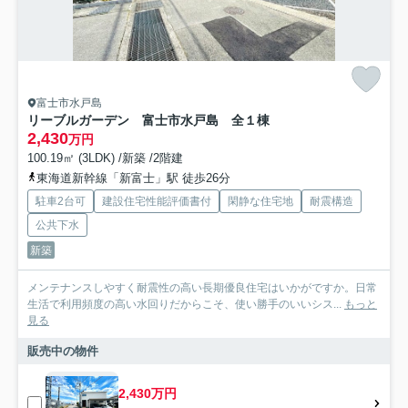
富士市水戸島
リーブルガーデン 富士市水戸島 全１棟
2,430
万円
100.19㎡ (3LDK) /新築 /2階建
東海道新幹線「新富士」駅 徒歩26分
駐車2台可
建設住宅性能評価書付
閑静な住宅地
耐震構造
公共下水
新築
メンテナンスしやすく耐震性の高い長期優良住宅はいかがですか。日常
生活で利用頻度の高い水回りだからこそ、使い勝手のいいシス...
もっと
見る
販売中の物件
2,430万円