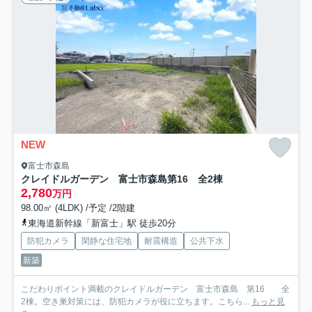
NEW
富士市森島
クレイドルガーデン 富士市森島第16 全2棟
2,780
万円
98.00㎡ (4LDK) /予定 /2階建
東海道新幹線「新富士」駅 徒歩20分
防犯カメラ
閑静な住宅地
耐震構造
公共下水
新築
こだわりポイント満載のクレイドルガーデン 富士市森島 第16 全
2棟。空き巣対策には、防犯カメラが役に立ちます。こちら...
もっと見