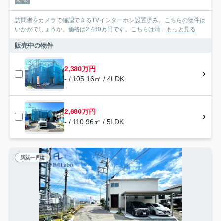
新築
訪問者をカメラで確認できるTVインターホン設置済み。こちらの物件は
いかがでしょうか。価格は2,480万円です。こちらは清...
もっと見る
販売中の物件
2,380万円
- / 105.16㎡ / 4LDK
2,680万円
- / 110.96㎡ / 5LDK
新築一戸建