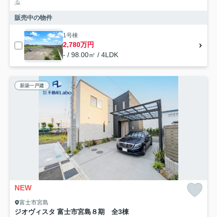
る
販売中の物件
1号棟
2,780万円
- / 98.00㎡ / 4LDK
新築一戸建
NEW
富士市宮島
ジオヴィスタ 富士市宮島８期 全3棟