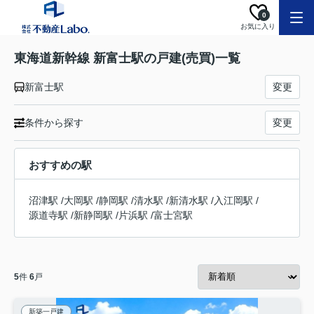
0
お気に入り
東海道新幹線 新富士駅の戸建(売買)一覧
新富士駅
変更
条件から探す
変更
おすすめの駅
沼津駅
/
大岡駅
/
静岡駅
/
清水駅
/
新清水駅
/
入江岡駅
/
源道寺駅
/
新静岡駅
/
片浜駅
/
富士宮駅
5
件
6
戸
新築一戸建