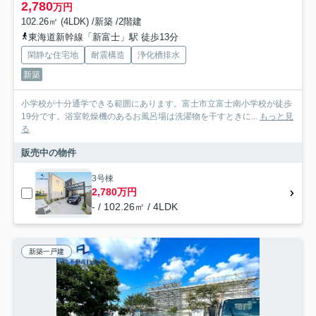
2,780
万円
102.26㎡ (4LDK) /新築 /2階建
東海道新幹線「新富士」駅 徒歩13分
閑静な住宅地
耐震構造
浄化槽排水
新築
小学校が十分通学できる範囲にあります。富士市立富士南小学校が徒歩
19分です。浴室乾燥機のあるお風呂場は洗濯物を干すときに...
もっと見
る
販売中の物件
3号棟
2,780万円
- / 102.26㎡ / 4LDK
新築一戸建