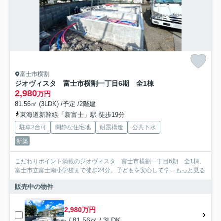
富士市横割
ジオヴィスタ 富士市横割一丁目6期 全1棟
2,980
万円
81.56㎡ (3LDK) /予定 /2階建
東海道新幹線「新富士」駅 徒歩19分
駐車2台可
閑静な住宅地
耐震構造
公共下水
新築
こだわりポイント満載のジオヴィスタ 富士市横割一丁目6期 全1棟。
富士市立富士南小学校まで徒歩24分。子どもを安心して学...
もっと見る
販売中の物件
2,980万円
- / 81.56㎡ / 3LDK